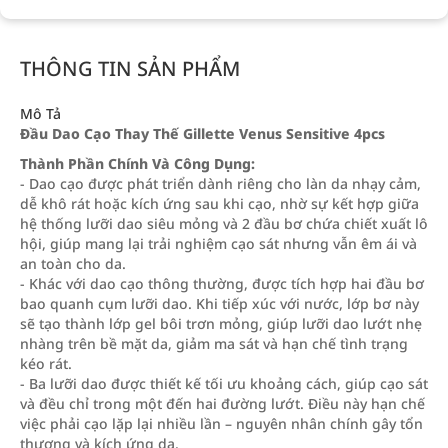
THÔNG TIN SẢN PHẨM
Mô Tả
Đầu Dao Cạo Thay Thế Gillette Venus Sensitive 4pcs
Thành Phần Chính Và Công Dụng:
- Dao cạo được phát triển dành riêng cho làn da nhạy cảm,
dễ khô rát hoặc kích ứng sau khi cạo, nhờ sự kết hợp giữa
hệ thống lưỡi dao siêu mỏng và 2 đầu bơ chứa chiết xuất lô
hội, giúp mang lại trải nghiệm cạo sát nhưng vẫn êm ái và
an toàn cho da.
- Khác với dao cạo thông thường, được tích hợp hai đầu bơ
bao quanh cụm lưỡi dao. Khi tiếp xúc với nước, lớp bơ này
sẽ tạo thành lớp gel bôi trơn mỏng, giúp lưỡi dao lướt nhẹ
nhàng trên bề mặt da, giảm ma sát và hạn chế tình trạng
kéo rát.
- Ba lưỡi dao được thiết kế tối ưu khoảng cách, giúp cạo sát
và đều chỉ trong một đến hai đường lướt. Điều này hạn chế
việc phải cạo lặp lại nhiều lần – nguyên nhân chính gây tổn
thương và kích ứng da.