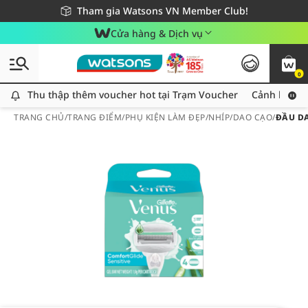
Giao hàng nhanh 24h - Áp dụng khu vực TP. Hồ Chí Minh
Miễn phí giao hàng cho đơn hàng từ 249,000Đ
Tham gia Watsons VN Member Club!
Cửa hàng & Dịch vụ
0
Thu thập thêm voucher hot tại Trạm Voucher
Thu thập thêm voucher hot tại Trạm Voucher
Cảnh báo An
TRANG CHỦ
/
TRANG ĐIỂM
/
PHỤ KIỆN LÀM ĐẸP
/
NHÍP/DAO CẠO
/
ĐẦU DA