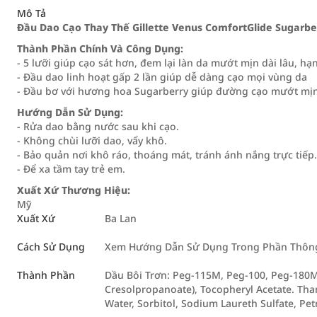
Mô Tả
Đầu Dao Cạo Thay Thế Gillette Venus ComfortGlide Sugarbe
Thành Phần Chính Và Công Dụng:
- 5 lưỡi giúp cạo sát hơn, đem lại làn da mướt mịn dài lâu, h
- Đầu dao linh hoạt gấp 2 lần giúp dễ dàng cạo mọi vùng da
- Đầu bơ với hương hoa Sugarberry giúp đường cạo mướt mịn 
Hướng Dẫn Sử Dụng:
- Rửa dao bằng nước sau khi cạo.
- Không chùi lưỡi dao, vẩy khô.
- Bảo quản nơi khô ráo, thoáng mát, tránh ánh nắng trực tiếp.
- Để xa tầm tay trẻ em.
Xuất Xứ Thương Hiệu:
Mỹ
Xuất Xứ
Ba Lan
Cách Sử Dụng
Xem Hướng Dẫn Sử Dụng Trong Phần Thông 
Thành Phần
Dầu Bôi Trơn: Peg-115M, Peg-100, Peg-180M,
Cresolpropanoate), Tocopheryl Acetate. Than
Water, Sorbitol, Sodium Laureth Sulfate, Pe