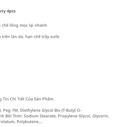
rry 4pcs
ạn chế lông mọc lại nhanh
trên làn da, hạn chế trầy xước
Tin Chi Tiết Của Sản Phẩm.
 Peg-7M, Diethylene Glycol Bis-(T-Butyl O-
h Bôi Trơn: Sodium Stearate, Propylene Glycol, Glycerin,
trolatum, Polybutene,…