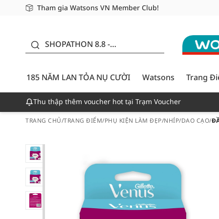
Tham gia Watsons VN Member Club!
Miễn phí giao hàng cho đơn hàng từ 249,000Đ
Giao hàng nhanh 24h - Áp dụng khu vực TP. Hồ Chí M
185 NĂM LAN TỎA NỤ
CƯỜI - GIẢM ĐẾN
SHOPATHON 8.8 -
50%
DEAL ĐỈNH
185 NĂM LAN TỎA NỤ CƯỜI
Watsons
Trang Đ
Thu thập thêm voucher hot tại Trạm Voucher
TRANG CHỦ
/
TRANG ĐIỂM
/
PHỤ KIỆN LÀM ĐẸP
/
NHÍP/DAO CẠO
/
Đ