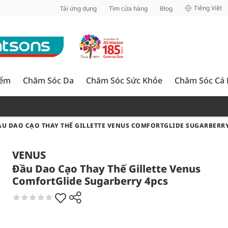
inh
Tiếng Việt
Tải ứng dụng
Tìm cửa hàng
Blog
iểm
Chăm Sóc Da
Chăm Sóc Sức Khỏe
Chăm Sóc Cá
ẦU DAO CẠO THAY THẾ GILLETTE VENUS COMFORTGLIDE SUGARBERRY
VENUS
Đầu Dao Cạo Thay Thế Gillette Venus
ComfortGlide Sugarberry 4pcs