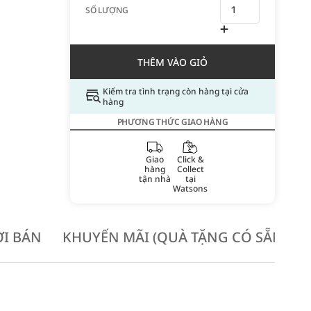
SỐ LƯỢNG
THÊM VÀO GIỎ
Kiểm tra tình trạng còn hàng tại cửa
hàng
PHƯƠNG THỨC GIAO HÀNG
Giao
Click &
hàng
Collect
tận nhà
tại
Watsons
I BÁN
KHUYẾN MÃI (QUÀ TẶNG CÓ SẴN KH