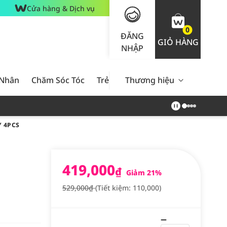
Cửa hàng & Dịch vụ
0
ĐĂNG
GIỎ HÀNG
NHẬP
 Nhân
Chăm Sóc Tóc
Trẻ Em
Thương hiệu
Nam Giới
Chăm Sóc 
 4PCS
419,000
₫
Giảm 21%
529,000₫
(Tiết kiệm: 110,000)