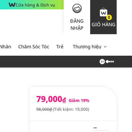
Cửa hàng & Dịch vụ
0
ĐĂNG
GIỎ HÀNG
NHẬP
 Nhân
Chăm Sóc Tóc
Trẻ Em
Thương hiệu
Nam Giới
Chăm Sóc 
79,000
₫
Giảm 19%
98,000₫
(Tiết kiệm: 19,000)