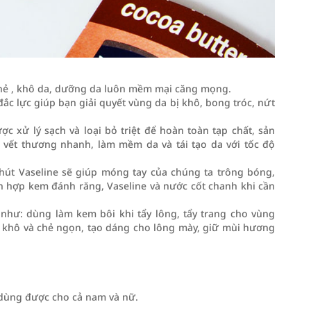
nẻ , khô da, dưỡng da luôn mềm mại căng mọng.
đắc lực giúp bạn giải quyết vùng da bị khô, bong tróc, nứt
c xử lý sạch và loại bỏ triệt để hoàn toàn tạp chất, sản
 vết thương nhanh, làm mềm da và tái tạo da với tốc độ
hút Vaseline sẽ giúp móng tay của chúng ta trông bóng,
n hợp kem đánh răng, Vaseline và nước cốt chanh khi cần
như: dùng làm kem bôi khi tẩy lông, tẩy trang cho vùng
óc khô và chẻ ngọn, tạo dáng cho lông mày, giữ mùi hương
.
 dùng được cho cả nam và nữ.