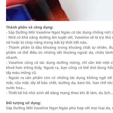
Thành phần và công dụng:
- Sáp Dưỡng Môi Vaseline Ngọt Ngào có tác dụng chống nứt 
- Nhờ có khả năng dưỡng ẩm tuyệt vời, Vaseline sẽ là trợ thủ 
nẻ hoặc bị cháy nắng trong bất kỳ thời tiết nào.
- Thành phần là dầu khoáng trong khoáng chất tự nhiên, đượ
phẩm có thể điều trị những vết thương ngoài da, chữa lành
nhanh.
- Vaseline cũng có tác dụng dưỡng móng, chỉ cần bôi một c
khoẻ hơn trông thấy. Ngoài ra, bạn cũng có thể thử dùng hỗ
tẩy màu móng cũ.
- Ngoài ra sản phẩm còn có những tác dụng không ngờ tới 
mắt, rửa mặt, tẩy tế bào chết, dưỡng da, kem lót, hạn chế t
nước hoa...
- Thiết kế hũ nhỏ xinh dễ dàng mang theo khi đi làm, du lịch..
Đối tượng sử dụng:
Sáp Dưỡng Môi Vaseline Ngọt Ngào phù hợp với mọi loại da,