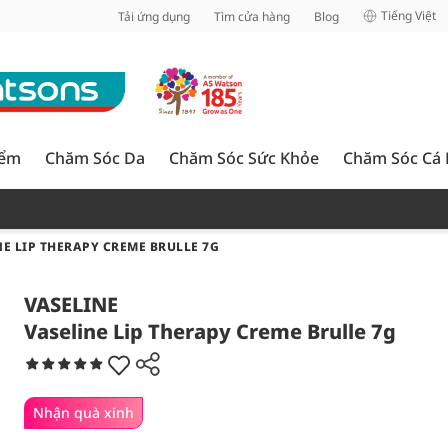
inh
Tiếng Việt
Tải ứng dụng
Tìm cửa hàng
Blog
iểm
Chăm Sóc Da
Chăm Sóc Sức Khỏe
Chăm Sóc Cá
E LIP THERAPY CREME BRULLE 7G
VASELINE
Vaseline Lip Therapy Creme Brulle 7g
Nhận quà xinh