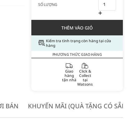
SỐ LƯỢNG
THÊM VÀO GIỎ
Kiểm tra tình trạng còn hàng tại cửa
hàng
PHƯƠNG THỨC GIAO HÀNG
Giao
Click &
hàng
Collect
tận nhà
tại
Watsons
I BÁN
KHUYẾN MÃI (QUÀ TẶNG CÓ SẴN KH