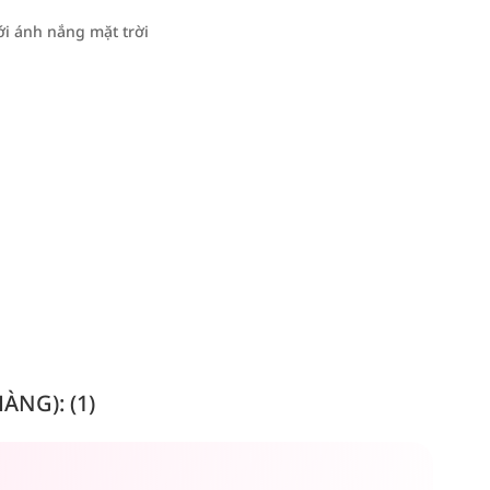
ới ánh nắng mặt trời
NG): (1)