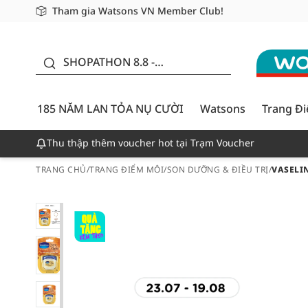
Tham gia Watsons VN Member Club!
Miễn phí giao hàng cho đơn hàng từ 249,000Đ
Giao hàng nhanh 24h - Áp dụng khu vực TP. Hồ Chí M
185 NĂM LAN TỎA NỤ
CƯỜI - GIẢM ĐẾN
SHOPATHON 8.8 -
50%
DEAL ĐỈNH
185 NĂM LAN TỎA NỤ CƯỜI
Watsons
Trang Đ
Thu thập thêm voucher hot tại Trạm Voucher
TRANG CHỦ
/
TRANG ĐIỂM MÔI
/
SON DƯỠNG & ĐIỀU TRỊ
/
VASELIN