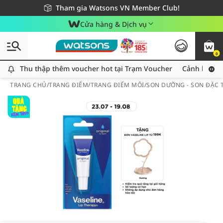
Giao hàng nhanh 24h - Áp dụng khu vực TP. Hồ Chí Minh
Miễn phí giao hàng cho đơn hàng từ 249,000Đ
Tham gia Watsons VN Member Club!
Cửa hàng & Dịch vụ
0
Thu thập thêm voucher hot tại Trạm Voucher
Thu thập thêm voucher hot tại Trạm Voucher
Cảnh báo An
TRANG CHỦ
/
TRANG ĐIỂM
/
TRANG ĐIỂM MÔI
/
SON DƯỠNG - SON ĐẶC T