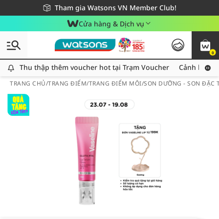
Giao hàng nhanh 24h - Áp dụng khu vực TP. Hồ Chí Minh
Miễn phí giao hàng cho đơn hàng từ 249,000Đ
Tham gia Watsons VN Member Club!
Cửa hàng & Dịch vụ
0
Thu thập thêm voucher hot tại Trạm Voucher
Thu thập thêm voucher hot tại Trạm Voucher
Cảnh báo An
TRANG CHỦ
/
TRANG ĐIỂM
/
TRANG ĐIỂM MÔI
/
SON DƯỠNG - SON ĐẶC T