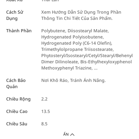
Cách Sử
Xem Hướng Dẫn Sử Dụng Trong Phần
Dụng
Thông Tin Chi Tiết Của Sản Phẩm.
Thành Phần
Polybutene, Diisostearyl Malate,
Hydrogenated Polyisobutene,
Hydrogenated Poly (C6-14 Olefin),
Trimethylolpropane Triisostearate,
Phytosteryl/Isostearyl/Cetyl/Stearyl/Behenyl
Dimer Dilinoleate, Bis-Ethylhexyloxyphenol
Methoxyphenyl Triazine, …
Cách Bảo
Nơi Khô Ráo, Tránh Ánh Nắng.
Quản
Chiều Rộng
2.2
Chiều Cao
13.5
Chiều Sâu
8.5
ẨN