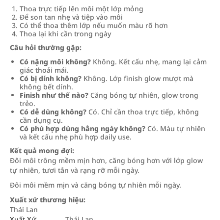
Thoa trực tiếp lên môi một lớp mỏng
Để son tan nhẹ và tiệp vào môi
Có thể thoa thêm lớp nếu muốn màu rõ hơn
Thoa lại khi cần trong ngày
Câu hỏi thường gặp:
Có nặng môi không?
Không. Kết cấu nhẹ, mang lại cảm
giác thoải mái.
Có bị dính không?
Không. Lớp finish glow mượt mà
không bết dính.
Finish như thế nào?
Căng bóng tự nhiên, glow trong
trẻo.
Có dễ dùng không?
Có. Chỉ cần thoa trực tiếp, không
cần dụng cụ.
Có phù hợp dùng hằng ngày không?
Có. Màu tự nhiên
và kết cấu nhẹ phù hợp daily use.
Kết quả mong đợi:
Đôi môi trông mềm mịn hơn, căng bóng hơn với lớp glow
tự nhiên, tươi tắn và rạng rỡ mỗi ngày.
Đôi môi mềm mịn và căng bóng tự nhiên mỗi ngày.
Xuất xứ thương hiệu:
Thái Lan
Xuất Xứ
Thái Lan