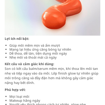
Lợi ích nổi bật:
Giúp môi mềm mịn và ẩm mượt
Mang lại hiệu ứng căng bóng tự nhiên
Dễ thoa, dễ tán, tiện dụng mỗi ngày
Nhẹ môi và thoải mái cả ngày
Kết cấu và cảm giác khi dùng:
Son có kết cấu balm/serum mềm mịn, khi thoa lên môi tan
nhẹ và tiệp ngay vào da môi. Lớp finish glow tự nhiên giúp
môi trông căng và đầy đặn hơn mà không gây cảm giác
nặng hay bết dính.
Phù hợp với:
Mọi loại môi
Makeup hằng ngày
Người yêu thích phong cách tự nhiên, glow nhẹ