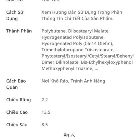
Cách Sử
Xem Hướng Dẫn Sử Dụng Trong Phần
Dụng
Thông Tin Chi Tiết Của Sản Phẩm.
Thành Phần
Polybutene, Diisostearyl Malate,
Hydrogenated Polyisobutene,
Hydrogenated Poly (C6-14 Olefin),
Trimethylolpropane Triisostearate,
Phytosteryl/Isostearyl/Cetyl/Stearyl/Behenyl
Dimer Dilinoleate, Bis-Ethylhexyloxyphenol
Methoxyphenyl Triazine, …
Cách Bảo
Nơi Khô Ráo, Tránh Ánh Nắng.
Quản
Chiều Rộng
2.2
Chiều Cao
13.5
Chiều Sâu
8.5
ẨN