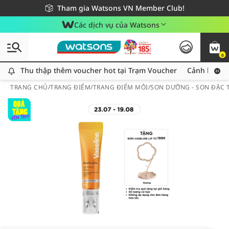
Giao hàng nhanh 24h - Áp dụng khu vực TP. Hồ Chí Minh
Miễn phí giao hàng cho đơn hàng từ 249,000Đ
Tham gia Watsons VN Member Club!
Các dịch vụ của Watsons
0
Thu thập thêm voucher hot tại Trạm Voucher
Thu thập thêm voucher hot tại Trạm Voucher
Cảnh báo An
TRANG CHỦ
/
TRANG ĐIỂM
/
TRANG ĐIỂM MÔI
/
SON DƯỠNG - SON ĐẶC T