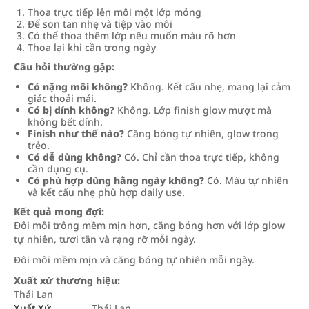
Thoa trực tiếp lên môi một lớp mỏng
Để son tan nhẹ và tiệp vào môi
Có thể thoa thêm lớp nếu muốn màu rõ hơn
Thoa lại khi cần trong ngày
Câu hỏi thường gặp:
Có nặng môi không?
Không. Kết cấu nhẹ, mang lại cảm
giác thoải mái.
Có bị dính không?
Không. Lớp finish glow mượt mà
không bết dính.
Finish như thế nào?
Căng bóng tự nhiên, glow trong
trẻo.
Có dễ dùng không?
Có. Chỉ cần thoa trực tiếp, không
cần dụng cụ.
Có phù hợp dùng hằng ngày không?
Có. Màu tự nhiên
và kết cấu nhẹ phù hợp daily use.
Kết quả mong đợi:
Đôi môi trông mềm mịn hơn, căng bóng hơn với lớp glow
tự nhiên, tươi tắn và rạng rỡ mỗi ngày.
Đôi môi mềm mịn và căng bóng tự nhiên mỗi ngày.
Xuất xứ thương hiệu:
Thái Lan
Xuất Xứ
Thái Lan