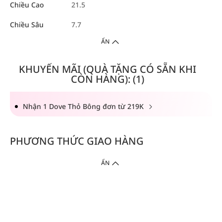
Chiều Cao
21.5
Chiều Sâu
7.7
ẨN
KHUYẾN MÃI (QUÀ TẶNG CÓ SẴN KHI
CÒN HÀNG): (1)
Nhận 1 Dove Thỏ Bông đơn từ 219K
PHƯƠNG THỨC GIAO HÀNG
ẨN