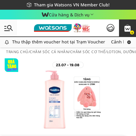
Giao hàng nhanh 24h - Áp dụng khu vực TP. Hồ Chí Minh
Miễn phí giao hàng cho đơn hàng từ 249,000Đ
Tham gia Watsons VN Member Club!
Cửa hàng & Dịch vụ
0
Thu thập thêm voucher hot tại Trạm Voucher
Thu thập thêm voucher hot tại Trạm Voucher
Cảnh báo An
TRANG CHỦ
/
CHĂM SÓC CÁ NHÂN
/
CHĂM SÓC CƠ THỂ
/
LOTION, DƯỠN