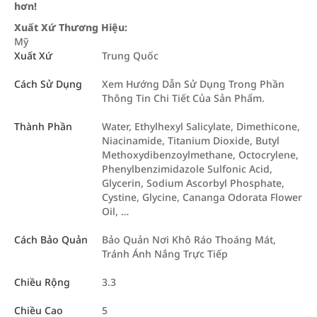
hơn!
Xuất Xứ Thương Hiệu:
Mỹ
Xuất Xứ
Trung Quốc
Cách Sử Dụng
Xem Hướng Dẫn Sử Dụng Trong Phần
Thông Tin Chi Tiết Của Sản Phẩm.
Thành Phần
Water, Ethylhexyl Salicylate, Dimethicone,
Niacinamide, Titanium Dioxide, Butyl
Methoxydibenzoylmethane, Octocrylene,
Phenylbenzimidazole Sulfonic Acid,
Glycerin, Sodium Ascorbyl Phosphate,
Cystine, Glycine, Cananga Odorata Flower
Oil, …
Cách Bảo Quản
Bảo Quản Nơi Khô Ráo Thoáng Mát,
Tránh Ánh Nắng Trực Tiếp
Chiều Rộng
3.3
Chiều Cao
5