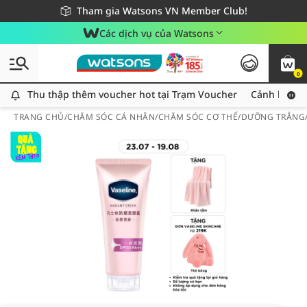
Giao hàng nhanh 24h - Áp dụng khu vực TP. Hồ Chí Minh
Miễn phí giao hàng cho đơn hàng từ 249,000Đ
Tham gia Watsons VN Member Club!
Các dịch vụ của Watsons
0
Thu thập thêm voucher hot tại Trạm Voucher
Thu thập thêm voucher hot tại Trạm Voucher
Cảnh báo An
TRANG CHỦ
/
CHĂM SÓC CÁ NHÂN
/
CHĂM SÓC CƠ THỂ
/
DƯỠNG TRẮNG