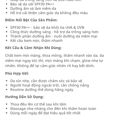
Bảo vệ da với SPF30 PA++
Dưỡng ẩm và làm mềm da
Hỗ trợ cải thiện cảm giác da không đều màu
Điểm Nổi Bật Của Sản Phẩm:
SPF30 PA++ - bảo vệ da khỏi tia UVA & UVB
Công thức dưỡng sáng - hỗ trợ da trông sáng hơn
Thành phần dưỡng ẩm - nuôi dưỡng da mềm mại
Kết cấu kem mịn, thấm nhanh
Kết Cấu & Cảm Nhận Khi Dùng:
Chất kem mịn màng, thoa mỏng, thấm nhanh vào da, da
mềm mại ngay tức thì, mịn màng khi chạm, glow nhẹ tự
nhiên. Không để lại cảm giác nhờn rít hay bết dính.
Phù Hợp Với:
Da xỉn nhẹ, cần được chăm sóc và bảo vệ
Người hoạt động ngoài trời, cần chống nắng
Routine dưỡng thể dùng hằng ngày
Hướng Dẫn Sử Dụng:
Thoa đều lên cơ thể sau khi tắm
Massage nhẹ nhàng cho đến khi thấm hoàn toàn
Dùng mỗi ngày để đạt hiệu quả tốt nhất