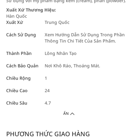
Sử dụng với mỹ phẩm dạng kem (cream), phấn (powder).
Xuất Xứ Thương Hiệu:
Hàn Quốc
Xuất Xứ
Trung Quốc
Cách Sử Dụng
Xem Hướng Dẫn Sử Dụng Trong Phần
Thông Tin Chi Tiết Của Sản Phẩm.
Thành Phần
Lông Nhân Tạo
Cách Bảo Quản
Nơi Khô Ráo, Thoáng Mát.
Chiều Rộng
1
Chiều Cao
24
Chiều Sâu
4.7
ẨN
PHƯƠNG THỨC GIAO HÀNG