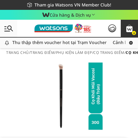
Giao hàng nhanh 24h - Áp dụng khu vực TP. Hồ Chí Minh
Miễn phí giao hàng cho đơn hàng từ 249,000Đ
Tham gia Watsons VN Member Club!
Cửa hàng & Dịch vụ
0
Thu thập thêm voucher hot tại Trạm Voucher
Thu thập thêm voucher hot tại Trạm Voucher
Cảnh báo An
TRANG CHỦ
/
TRANG ĐIỂM
/
PHỤ KIỆN LÀM ĐẸP
/
CỌ TRANG ĐIỂM
/
CỌ KH