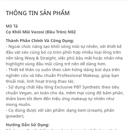
THÔNG TIN SẢN PHẨM
Mô Tả
Cọ Khối Mũi Vacosi (Đầu Tròn) N02
Thành Phần Chính Và Công Dụng:
- Ngoài chức năng tạo khối sóng mũi tự nhiên, với thiết kế
đầu vát xéo cùng bó cọ tròn phối hợp nhiều loại lông trên
nền tảng Wavy & Straight, việc phủ bầu mắt hoặc nhấn nhẹ
highlight vùng đầu mũi cũng trở nên dễ dàng hơn.
- Thiết kế thân cọ suôn theo cảm hứng dáng bút dựa trên
nghiên cứu và tiêu chuẩn Professional Makeup, giúp bạn
thoải mái, linh hoạt trong thao tác.
- Sử dụng chất liệu lông Exclusive PBT Synthetic theo tiêu
chuẩn Vegan, an toàn cho da, mềm mại cùng độ bám phấn,
thấm kem tốt đem đến hiệu ứng makeup tự nhiên như
mong muốn.
- Cọ dùng được với sản phẩm: dạng kem (cream), phấn
(powder).
Hướng Dẫn Sử Dụng: