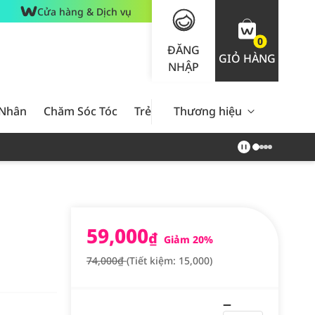
Cửa hàng & Dịch vụ
0
ĐĂNG
GIỎ HÀNG
NHẬP
 Nhân
Chăm Sóc Tóc
Trẻ Em
Thương hiệu
Nam Giới
Chăm Sóc 
59,000
₫
Giảm 20%
74,000₫
(Tiết kiệm: 15,000)