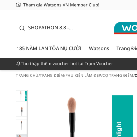
Tham gia Watsons VN Member Club!
Miễn phí giao hàng cho đơn hàng từ 249,000Đ
Giao hàng nhanh 24h - Áp dụng khu vực TP. Hồ Chí M
185 NĂM LAN TỎA NỤ
CƯỜI - GIẢM ĐẾN
SHOPATHON 8.8 -
50%
DEAL ĐỈNH
185 NĂM LAN TỎA NỤ CƯỜI
Watsons
Trang Đ
Thu thập thêm voucher hot tại Trạm Voucher
TRANG CHỦ
/
TRANG ĐIỂM
/
PHỤ KIỆN LÀM ĐẸP
/
CỌ TRANG ĐIỂM
/
C