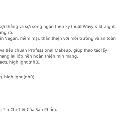
ợi thẳng và sợi sóng ngắn theo kỹ thuật Wavy & Straight,
ạng rỡ.
huẩn Vegan, mềm mại, thân thiện với môi trường và an toàn
à tiêu chuẩn Professional Makeup, giúp thao tác lấy
ang lại lớp nền hoàn thiện mịn màng.
t), highlight (nhũ).
 highlight (nhũ).
Tin Chi Tiết Của Sản Phẩm.