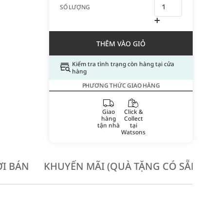
SỐ LƯỢNG
THÊM VÀO GIỎ
Kiểm tra tình trạng còn hàng tại cửa
hàng
PHƯƠNG THỨC GIAO HÀNG
Giao
Click &
hàng
Collect
tận nhà
tại
Watsons
I BÁN
KHUYẾN MÃI (QUÀ TẶNG CÓ SẴN KH