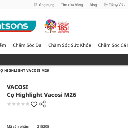
inh
Tiếng Việt
Tải ứng dụng
Tìm cửa hàng
Blog
iểm
Chăm Sóc Da
Chăm Sóc Sức Khỏe
Chăm Sóc Cá
Ọ HIGHLIGHT VACOSI M26
VACOSI
Cọ Highlight Vacosi M26
Mã sản phẩm
215205