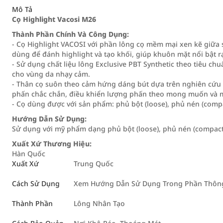
Mô Tả
Cọ Highlight Vacosi M26
Thành Phần Chính Và Công Dụng:
- Cọ Highlight VACOSI với phần lông cọ mềm mại xen kẽ giữa s
dùng để đánh highlight và tạo khối, giúp khuôn mặt nổi bật r
- Sử dụng chất liệu lông Exclusive PBT Synthetic theo tiêu c
cho vùng da nhạy cảm.
- Thân cọ suôn theo cảm hứng dáng bút dựa trên nghiên cứu v
phấn chắc chắn, điều khiển lượng phấn theo mong muốn và m
- Cọ dùng được với sản phẩm: phủ bột (loose), phủ nén (compac
Hướng Dẫn Sử Dụng:
Sử dụng với mỹ phẩm dạng phủ bột (loose), phủ nén (compact),
Xuất Xứ Thương Hiệu:
Hàn Quốc
Xuất Xứ
Trung Quốc
Cách Sử Dụng
Xem Hướng Dẫn Sử Dụng Trong Phần Thông 
Thành Phần
Lông Nhân Tạo