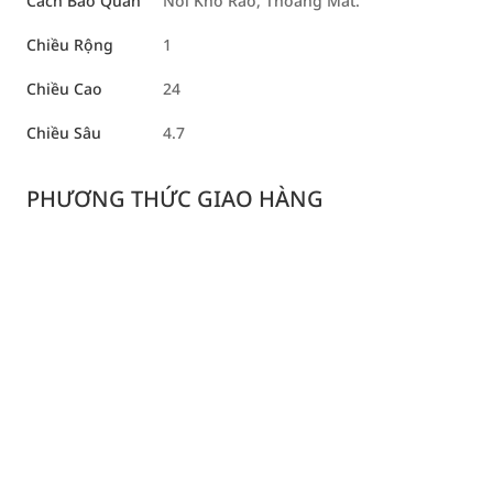
Cách Bảo Quản
Nơi Khô Ráo, Thoáng Mát.
Chiều Rộng
1
Chiều Cao
24
Chiều Sâu
4.7
PHƯƠNG THỨC GIAO HÀNG