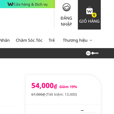
Cửa hàng & Dịch vụ
0
ĐĂNG
GIỎ HÀNG
NHẬP
 Nhân
Chăm Sóc Tóc
Trẻ Em
Thương hiệu
Nam Giới
Chăm Sóc 
54,000
₫
Giảm 19%
67,000₫
(Tiết kiệm: 13,000)