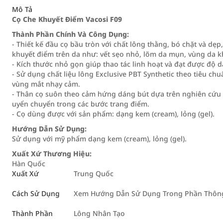
Mô Tả
Cọ Che Khuyết Điểm Vacosi F09
Thành Phần Chính Và Công Dụng:
- Thiết kế đầu cọ bầu tròn với chất lông thằng, bó chặt và dẹp
khuyết điểm trên da như: vết sẹo nhỏ, lõm da mụn, vùng da 
- Kích thước nhỏ gọn giúp thao tác linh hoạt và đạt được độ
- Sử dụng chất liệu lông Exclusive PBT Synthetic theo tiêu c
vùng mắt nhạy cảm.
- Thân cọ suôn theo cảm hứng dáng bút dựa trên nghiên cứu 
uyển chuyển trong các bước trang điểm.
- Cọ dùng được với sản phẩm: dạng kem (cream), lỏng (gel).
Hướng Dẫn Sử Dụng:
Sử dụng với mỹ phẩm dạng kem (cream), lỏng (gel).
Xuất Xứ Thương Hiệu:
Hàn Quốc
Xuất Xứ
Trung Quốc
Cách Sử Dụng
Xem Hướng Dẫn Sử Dụng Trong Phần Thông 
Thành Phần
Lông Nhân Tạo