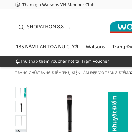
Tham gia Watsons VN Member Club!
Miễn phí giao hàng cho đơn hàng từ 249,000Đ
Giao hàng nhanh 24h - Áp dụng khu vực TP. Hồ Chí M
185 NĂM LAN TỎA NỤ
CƯỜI - GIẢM ĐẾN
SHOPATHON 8.8 -
50%
DEAL ĐỈNH
185 NĂM LAN TỎA NỤ CƯỜI
Watsons
Trang Đ
Thu thập thêm voucher hot tại Trạm Voucher
TRANG CHỦ
/
TRANG ĐIỂM
/
PHỤ KIỆN LÀM ĐẸP
/
CỌ TRANG ĐIỂM
/
C