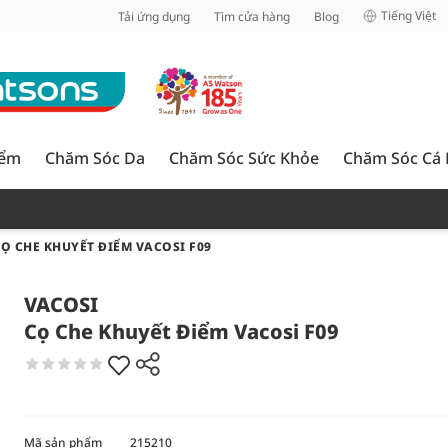
inh
Tiếng Việt
Tải ứng dụng
Tìm cửa hàng
Blog
iểm
Chăm Sóc Da
Chăm Sóc Sức Khỏe
Chăm Sóc Cá
Ọ CHE KHUYẾT ĐIỂM VACOSI F09
VACOSI
Cọ Che Khuyết Điểm Vacosi F09
Mã sản phẩm
215210