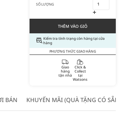
SỐ LƯỢNG
THÊM VÀO GIỎ
Kiểm tra tình trạng còn hàng tại cửa
hàng
PHƯƠNG THỨC GIAO HÀNG
Giao
Click &
hàng
Collect
tận nhà
tại
Watsons
I BÁN
KHUYẾN MÃI (QUÀ TẶNG CÓ SẴN KH