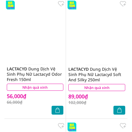
LACTACYD
Dung Dịch Vệ
LACTACYD
Dung Dịch Vệ
Sinh Phụ Nữ Lactacyd Odor
Sinh Phụ Nữ Lactacyd Soft
Fresh 150ml
And Silky 250ml
Nhận quà xinh
(7)
Nhận quà xinh
(2)
56,000₫
89,000₫
66,000₫
102,000₫