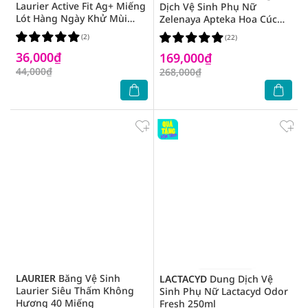
Laurier Active Fit Ag+ Miếng
Dịch Vệ Sinh Phụ Nữ
Lót Hàng Ngày Khử Mùi
Zelenaya Apteka Hoa Cúc
Kháng Khuẩn 36 Miếng
370ml
(2)
(22)
36,000₫
169,000₫
44,000₫
268,000₫
LAURIER
Băng Vệ Sinh
LACTACYD
Dung Dịch Vệ
Laurier Siêu Thấm Không
Sinh Phụ Nữ Lactacyd Odor
Hương 40 Miếng
Fresh 250ml