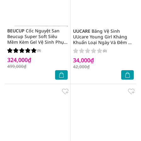
BEUCUP
Cốc Nguyệt San
UUCARE
Băng Vệ Sinh
Beucup Super Soft Siêu
UUcare Young Girl Kháng
Mềm Kèm Gel Vệ Sinh Phụ
Khuẩn Loại Ngày Và Đêm 12
Nữ BeU Mate Dịu Nhẹ 50ml
Miếng
(9)
(0)
324,000₫
34,000₫
499,000₫
42,000₫