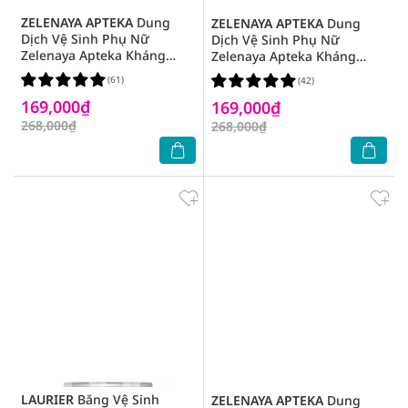
ZELENAYA APTEKA
Dung
ZELENAYA APTEKA
Dung
Dịch Vệ Sinh Phụ Nữ
Dịch Vệ Sinh Phụ Nữ
Zelenaya Apteka Kháng
Zelenaya Apteka Kháng
Khuẩn Cây Trà 370ml
Viêm Cây Xô Thơm 370ml
(61)
(42)
169,000₫
169,000₫
268,000₫
268,000₫
LAURIER
Băng Vệ Sinh
ZELENAYA APTEKA
Dung