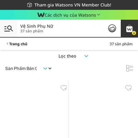
Giao hàng nhanh 24h - Áp dụng khu vực TP. Hồ Chí Minh
Miễn phí giao hàng cho đơn hàng từ 249,000Đ
Tham gia Watsons VN Member Club!
Các dịch vụ của Watsons
Vệ Sinh Phụ Nữ
37 sản phẩm
0
Trang chủ
37 sản phẩm
Lọc theo