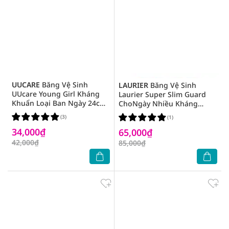
UUCARE
Băng Vệ Sinh
LAURIER
Băng Vệ Sinh
UUcare Young Girl Kháng
Laurier Super Slim Guard
Khuẩn Loại Ban Ngày 24cm
ChoNgày Nhiều Kháng
16 Miếng
Khuẩn Siêu Mỏng 1mm 14
(3)
(1)
Miếng
34,000₫
65,000₫
42,000₫
85,000₫