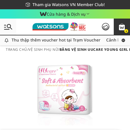
Giao hàng nhanh 24h - Áp dụng khu vực TP. Hồ Chí Minh
Miễn phí giao hàng cho đơn hàng từ 249,000Đ
Tham gia Watsons VN Member Club!
Cửa hàng & Dịch vụ
0
Thu thập thêm voucher hot tại Trạm Voucher
Thu thập thêm voucher hot tại Trạm Voucher
Cảnh báo An
TRANG CHỦ
/
VỆ SINH PHỤ NỮ
/
BĂNG VỆ SINH UUCARE YOUNG GIRL