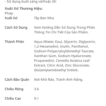
- Sử dụng buổi sáng và/hoặc tối
Xuất Xứ Thương Hiệu:
Pháp
Xuất Xứ
Tây Ban Nha
Cách Sử Dụng
Xem Hướng Dẫn Sử Dụng Trong Phần
Thông Tin Chi Tiết Của Sản Phẩm.
Thành Phần
Aqua (Water, Eau), Glycerin, Diglycerin,
1,2-Hexanediol, Inulin, Panthenol,
Sodium Polyacryloyldimethyl Taurate,
Xanthan Gum, Sodium Hyaluronate,
Propanediol, Centella Asiatica Leaf
Extract, Citric Acid, Zinc Gluconate,
Glutamylamidoethyl Indole.
Cách Bảo Quản
Nơi Khô Ráo, Tránh Ánh Nắng.
Chiều Rộng
3.6
Chiều Cao
9.1