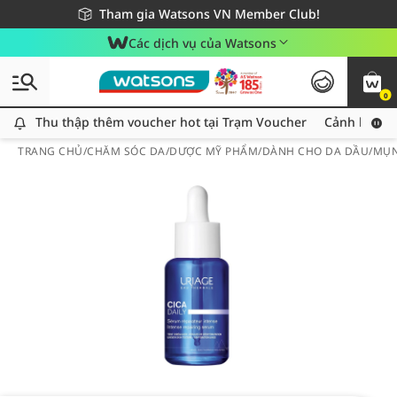
Giao hàng nhanh 24h - Áp dụng khu vực TP. Hồ Chí Minh
Miễn phí giao hàng cho đơn hàng từ 249,000Đ
Tham gia Watsons VN Member Club!
Các dịch vụ của Watsons
0
Thu thập thêm voucher hot tại Trạm Voucher
Thu thập thêm voucher hot tại Trạm Voucher
Cảnh báo An
TRANG CHỦ
/
CHĂM SÓC DA
/
DƯỢC MỸ PHẨM
/
DÀNH CHO DA DẦU/MỤ