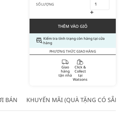
SỐ LƯỢNG
THÊM VÀO GIỎ
Kiểm tra tình trạng còn hàng tại cửa
hàng
PHƯƠNG THỨC GIAO HÀNG
Giao
Click &
hàng
Collect
tận nhà
tại
Watsons
I BÁN
KHUYẾN MÃI (QUÀ TẶNG CÓ SẴN KH