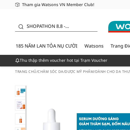
Tham gia Watsons VN Member Club!
Miễn phí giao hàng cho đơn hàng từ 249,000Đ
Giao hàng nhanh 24h - Áp dụng khu vực TP. Hồ Chí M
185 NĂM LAN TỎA NỤ
CƯỜI - GIẢM ĐẾN
SHOPATHON 8.8 -
50%
DEAL ĐỈNH
185 NĂM LAN TỎA NỤ CƯỜI
Watsons
Trang Đ
Thu thập thêm voucher hot tại Trạm Voucher
TRANG CHỦ
/
CHĂM SÓC DA
/
DƯỢC MỸ PHẨM
/
DÀNH CHO DA THƯ