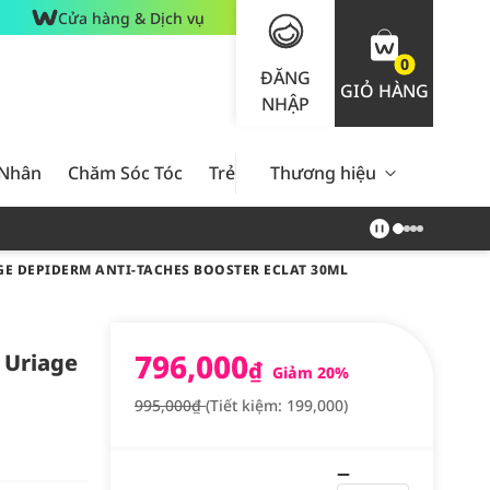
Cửa hàng & Dịch vụ
0
ĐĂNG
GIỎ HÀNG
NHẬP
 Nhân
Chăm Sóc Tóc
Trẻ Em
Thương hiệu
Nam Giới
Chăm Sóc 
E DEPIDERM ANTI-TACHES BOOSTER ECLAT 30ML
796,000
 Uriage
₫
Giảm 20%
995,000₫
(Tiết kiệm: 199,000)