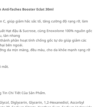
Anti-Taches Booster Eclat 30ml
n C, giúp giảm hắc sắc tố, tăng cường độ rạng rỡ, làm
uất Hạt đậu & Sucrose, cùng Enoxolone 100% nguồn gốc
u, tàn nhang
 thành phần hoạt tính chống gốc tự do giúp giảm các
hại bên ngoài.
ưỡng da mịn màng, đều màu, cho da khỏe mạnh rạng rỡ
i mắt.
Tin Chi Tiết Của Sản Phẩm.
lycol, Diglycerin, Glycerin, 1,2-Hexanediol, Ascorbyl