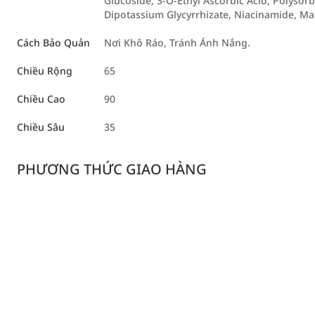
Glucoside, 3-O-Ethyl Ascorbic Acid, Polyso
Dipotassium Glycyrrhizate, Niacinamide, Ma
Cách Bảo Quản
Nơi Khô Ráo, Tránh Ánh Nắng.
Chiều Rộng
65
Chiều Cao
90
Chiều Sâu
35
PHƯƠNG THỨC GIAO HÀNG