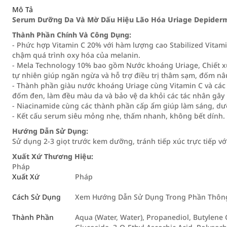
Mô Tả
Serum Dưỡng Da Và Mờ Dấu Hiệu Lão Hóa Uriage Depiderm 
Thành Phần Chính Và Công Dụng:
- Phức hợp Vitamin C 20% với hàm lượng cao Stabilized Vitami
chậm quá trình oxy hóa của melanin.
- Mela Technology 10% bao gồm Nước khoáng Uriage, Chiết x
tự nhiên giúp ngăn ngừa và hỗ trợ điều trị thâm sạm, đốm nâ
- Thành phần giàu nước khoáng Uriage cùng Vitamin C và các
đốm đen, làm đều màu da và bảo vệ da khỏi các tác nhân gây 
- Niacinamide cùng các thành phần cấp ẩm giúp làm sáng, d
- Kết cấu serum siêu mỏng nhẹ, thấm nhanh, không bết dính.
Hướng Dẫn Sử Dụng:
Sử dụng 2-3 giọt trước kem dưỡng, tránh tiếp xúc trực tiếp vớ
Xuất Xứ Thương Hiệu:
Pháp
Xuất Xứ
Pháp
Cách Sử Dụng
Xem Hướng Dẫn Sử Dụng Trong Phần Thông 
Thành Phần
Aqua (Water, Water), Propanediol, Butylene G