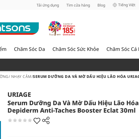
inh
Tiếng Việt
Tải ứng dụng
Tìm cửa hàng
Blog
iểm
Chăm Sóc Da
Chăm Sóc Sức Khỏe
Chăm Sóc Cá
ỜNG/ NHẠY CẢM
/
SERUM DƯỠNG DA VÀ MỜ DẤU HIỆU LÃO HÓA URIAG
URIAGE
Serum Dưỡng Da Và Mờ Dấu Hiệu Lão Hóa
Depiderm Anti-Taches Booster Eclat 30ml