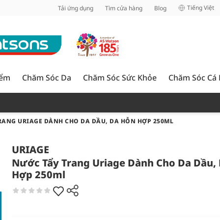
inh
Tiếng Việt
Tải ứng dụng
Tìm cửa hàng
Blog
iểm
Chăm Sóc Da
Chăm Sóc Sức Khỏe
Chăm Sóc Cá
RANG URIAGE DÀNH CHO DA DẦU, DA HỖN HỢP 250ML
URIAGE
Nước Tẩy Trang Uriage Dành Cho Da Dầu,
Hợp 250ml