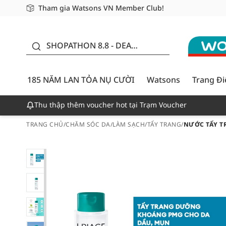
Tham gia Watsons VN Member Club!
Miễn phí giao hàng cho đơn hàng từ 249,000Đ
Giao hàng nhanh 24h - Áp dụng khu vực TP. Hồ Chí M
185 NĂM LAN TỎA NỤ
CƯỜI - GIẢM ĐẾN 50%
SHOPATHON 8.8 - DEAL
ĐỈNH
185 NĂM LAN TỎA NỤ CƯỜI
Watsons
Trang Đ
Thu thập thêm voucher hot tại Trạm Voucher
TRANG CHỦ
/
CHĂM SÓC DA
/
LÀM SẠCH
/
TẨY TRANG
/
NƯỚC TẨY T