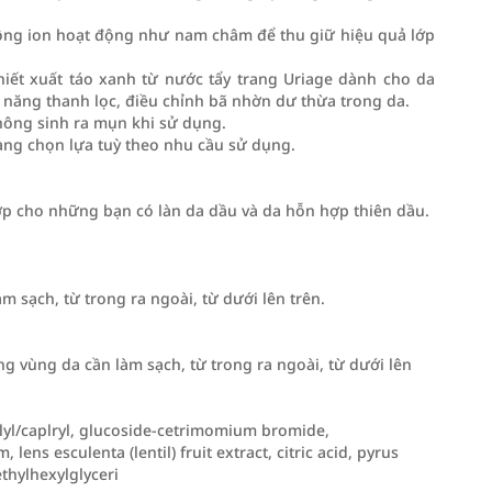
hông ion hoạt động như nam châm để thu giữ hiệu quả lớp
chiết xuất táo xanh từ nước tẩy trang Uriage dành cho da
 năng thanh lọc, điều chỉnh bã nhờn dư thừa trong da.
hông sinh ra mụn khi sử dụng.
dàng chọn lựa tuỳ theo nhu cầu sử dụng.
ợp cho những bạn có làn da dầu và da hỗn hợp thiên dầu.
 sạch, từ trong ra ngoài, từ dưới lên trên.
g vùng da cần làm sạch, từ trong ra ngoài, từ dưới lên
lyl/caplryl, glucoside-cetrimomium bromide,
ens esculenta (lentil) fruit extract, citric acid, pyrus
ethylhexylglyceri