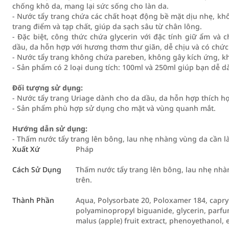
chống khô da, mang lại sức sống cho làn da.
- Nước tẩy trang chứa các chất hoạt động bề mặt dịu nhẹ, k
trang điểm và tạp chất, giúp da sạch sâu từ chân lông.
- Đặc biệt, công thức chứa glycerin với đặc tính giữ ẩm và 
dầu, da hỗn hợp với hương thơm thư giãn, dễ chịu và có chức
- Nước tẩy trang không chứa pareben, không gây kích ứng, k
- Sản phẩm có 2 loại dung tích: 100ml và 250ml giúp bạn dễ 
Đối tượng sử dụng:
- Nước tẩy trang Uriage dành cho da dầu, da hỗn hợp thích h
- Sản phẩm phù hợp sử dụng cho mặt và vùng quanh mắt.
Hướng dẫn sử dụng:
- Thấm nước tẩy trang lên bông, lau nhẹ nhàng vùng da cần làm
Xuất Xứ
Pháp
Cách Sử Dụng
Thấm nước tẩy trang lên bông, lau nhẹ nhàn
trên.
Thành Phần
Aqua, Polysorbate 20, Poloxamer 184, capry
polyaminopropyl biguanide, glycerin, parfum, l
malus (apple) fruit extract, phenoyethanol, 