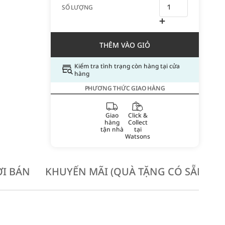
SỐ LƯỢNG
THÊM VÀO GIỎ
Kiểm tra tình trạng còn hàng tại cửa
hàng
PHƯƠNG THỨC GIAO HÀNG
Giao
Click &
hàng
Collect
tận nhà
tại
Watsons
I BÁN
KHUYẾN MÃI (QUÀ TẶNG CÓ SẴN KH