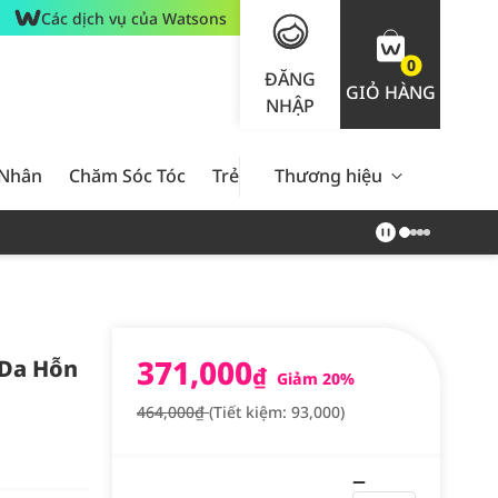
Các dịch vụ của Watsons
0
ĐĂNG
GIỎ HÀNG
NHẬP
 Nhân
Chăm Sóc Tóc
Trẻ Em
Thương hiệu
Nam Giới
Chăm Sóc 
371,000
 Da Hỗn
₫
Giảm 20%
464,000₫
(Tiết kiệm: 93,000)