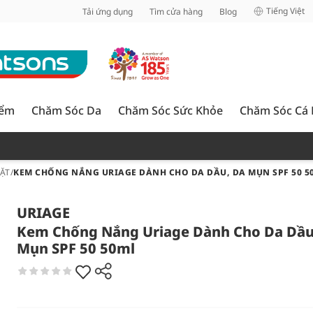
inh
Tiếng Việt
Tải ứng dụng
Tìm cửa hàng
Blog
iểm
Chăm Sóc Da
Chăm Sóc Sức Khỏe
Chăm Sóc Cá
ẶT
/
KEM CHỐNG NẮNG URIAGE DÀNH CHO DA DẦU, DA MỤN SPF 50 5
URIAGE
Kem Chống Nắng Uriage Dành Cho Da Dầu
Mụn SPF 50 50ml