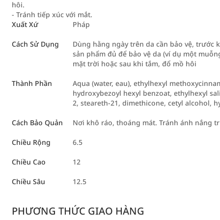
hôi.
- Tránh tiếp xúc với mắt.
Xuất Xứ
Pháp
Cách Sử Dụng
Dùng hằng ngày trên da cần bảo vệ, trước k
sản phẩm đủ để bảo vệ da (ví dụ một muỗng c
mặt trời hoặc sau khi tắm, đổ mồ hôi
Thành Phần
Aqua (water, eau), ethylhexyl methoxycinnam
hydroxybezoyl hexyl benzoat, ethylhexyl sali
2, steareth-21, dimethicone, cetyl alcohol,
Cách Bảo Quản
Nơi khô ráo, thoáng mát. Tránh ánh nắng tr
Chiều Rộng
6.5
Chiều Cao
12
Chiều Sâu
12.5
PHƯƠNG THỨC GIAO HÀNG