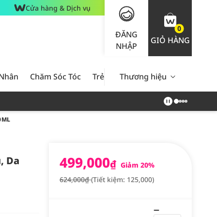
Cửa hàng & Dịch vụ
0
ĐĂNG
GIỎ HÀNG
NHẬP
 Nhân
Chăm Sóc Tóc
Trẻ Em
Thương hiệu
Nam Giới
Chăm Sóc 
0ML
499,000
, Da
₫
Giảm 20%
624,000₫
(Tiết kiệm: 125,000)