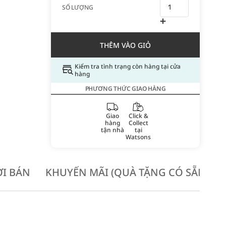
SỐ LƯỢNG
THÊM VÀO GIỎ
Kiểm tra tình trạng còn hàng tại cửa
hàng
PHƯƠNG THỨC GIAO HÀNG
Giao
Click &
hàng
Collect
tận nhà
tại
Watsons
I BÁN
KHUYẾN MÃI (QUÀ TẶNG CÓ SẴN KH