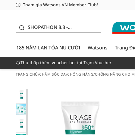
Tham gia Watsons VN Member Club!
Miễn phí giao hàng cho đơn hàng từ 249,000Đ
Giao hàng nhanh 24h - Áp dụng khu vực TP. Hồ Chí M
185 NĂM LAN TỎA NỤ
CƯỜI - GIẢM ĐẾN
SHOPATHON 8.8 -
50%
DEAL ĐỈNH
185 NĂM LAN TỎA NỤ CƯỜI
Watsons
Trang Đ
Thu thập thêm voucher hot tại Trạm Voucher
TRANG CHỦ
/
CHĂM SÓC DA
/
CHỐNG NẮNG
/
CHỐNG NẮNG CHO M