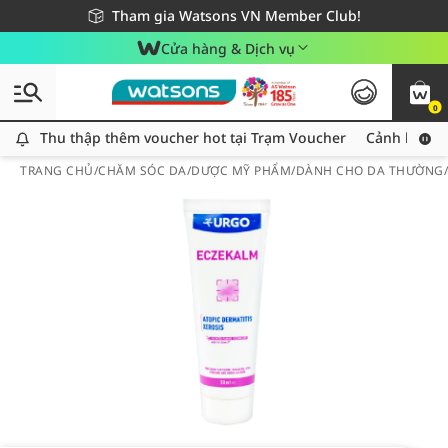
Giao hàng nhanh 24h - Áp dụng khu vực TP. Hồ Chí Minh
Miễn phí giao hàng cho đơn hàng từ 249,000Đ
Tham gia Watsons VN Member Club!
Cửa hàng & Dịch vụ
0
Thu thập thêm voucher hot tại Trạm Voucher
Thu thập thêm voucher hot tại Trạm Voucher
Cảnh báo An
TRANG CHỦ
/
CHĂM SÓC DA
/
DƯỢC MỸ PHẨM
/
DÀNH CHO DA THƯỜNG/