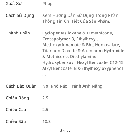
Xuất Xứ
Pháp
Cách Sử Dụng
Xem Hướng Dẫn Sử Dụng Trong Phần
Thông Tin Chi Tiết Của Sản Phẩm.
Thành Phần
Cyclopentasiloxane & Dimethicone,
Crosspolymer-3, Ethylhexyl,
Methoxycinnamate & Bht, Homosalate,
Titanium Dioxide & Aluminum Hydroxide
& Methicone, Diethylamino
Hydroxybenzoyl, Hexyl Benzoate, C12-15
Alkyl Benzoate, Bis-Ethylhexyloxyphenol
…
Cách Bảo Quản
Nơi Khô Ráo, Tránh Ánh Nắng.
Chiều Rộng
2.5
Chiều Cao
2.5
Chiều Sâu
10.2
ẨN