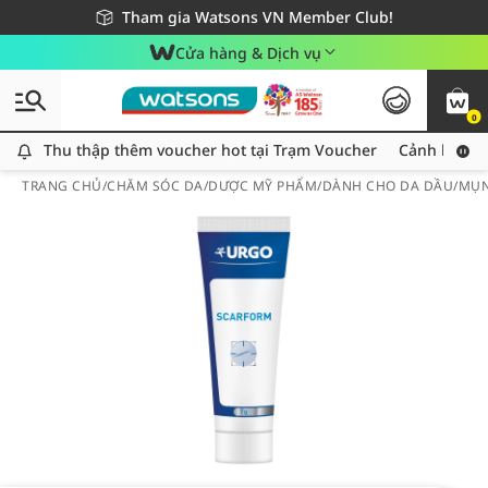
Giao hàng nhanh 24h - Áp dụng khu vực TP. Hồ Chí Minh
Miễn phí giao hàng cho đơn hàng từ 249,000Đ
Tham gia Watsons VN Member Club!
Cửa hàng & Dịch vụ
0
Thu thập thêm voucher hot tại Trạm Voucher
Thu thập thêm voucher hot tại Trạm Voucher
Cảnh báo An
TRANG CHỦ
/
CHĂM SÓC DA
/
DƯỢC MỸ PHẨM
/
DÀNH CHO DA DẦU/MỤ