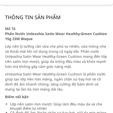
THÔNG TIN SẢN PHẨM
Mô Tả
Phấn Nước Unleashia Satin Wear Healthy-Green Cushion
15g 23W Bisque
Lớp nền lý tưởng cần vừa che phủ tự nhiên, vừa mỏng nhẹ
và thoải mái khi sử dụng trong cả ngày dài. Phấn nước
Unleashia Satin Wear Healthy-Green Cushion mang đến lớp
nền satin mịn mượt, giúp da trông đều màu và khỏe mạnh
hơn mà không gây cảm giác nặng mặt.
Unleashia Satin Wear Healthy-Green Cushion là phấn nước
giúp tạo lớp nền mịn màng, ngăn chặn sự bay hơi và cố
định độ ẩm nhanh chóng, tăng cường độ bám dính và
mang lại làn da mịn màng dài lâu.
Điểm nổi bật:
Lớp nền satin mịn mượt: Giúp làm đều màu da và che
khuyết điểm tự nhiên
Cố định độ ẩm: Ngăn chặn sự bay hơi, giữ da mịn màng