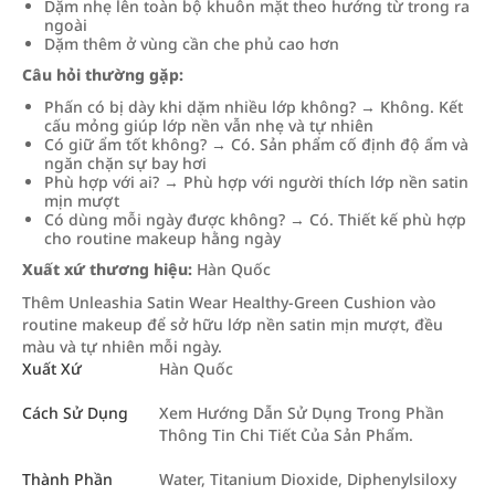
Dặm nhẹ lên toàn bộ khuôn mặt theo hướng từ trong ra
ngoài
Dặm thêm ở vùng cần che phủ cao hơn
Câu hỏi thường gặp:
Phấn có bị dày khi dặm nhiều lớp không? → Không. Kết
cấu mỏng giúp lớp nền vẫn nhẹ và tự nhiên
Có giữ ẩm tốt không? → Có. Sản phẩm cố định độ ẩm và
ngăn chặn sự bay hơi
Phù hợp với ai? → Phù hợp với người thích lớp nền satin
mịn mượt
Có dùng mỗi ngày được không? → Có. Thiết kế phù hợp
cho routine makeup hằng ngày
Xuất xứ thương hiệu:
Hàn Quốc
Thêm Unleashia Satin Wear Healthy-Green Cushion vào
routine makeup để sở hữu lớp nền satin mịn mượt, đều
màu và tự nhiên mỗi ngày.
Xuất Xứ
Hàn Quốc
Cách Sử Dụng
Xem Hướng Dẫn Sử Dụng Trong Phần
Thông Tin Chi Tiết Của Sản Phẩm.
Thành Phần
Water, Titanium Dioxide, Diphenylsiloxy