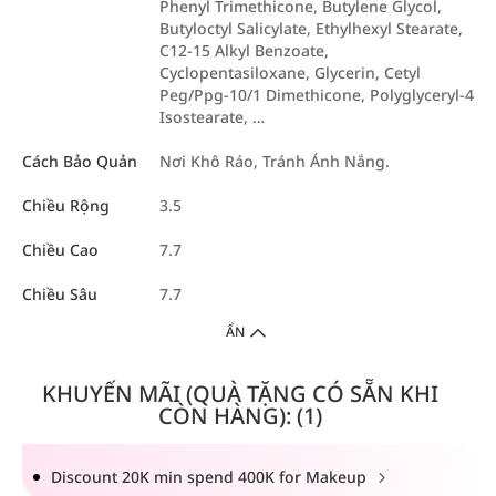
Phenyl Trimethicone, Butylene Glycol,
Butyloctyl Salicylate, Ethylhexyl Stearate,
C12-15 Alkyl Benzoate,
Cyclopentasiloxane, Glycerin, Cetyl
Peg/Ppg-10/1 Dimethicone, Polyglyceryl-4
Isostearate, …
Cách Bảo Quản
Nơi Khô Ráo, Tránh Ánh Nắng.
Chiều Rộng
3.5
Chiều Cao
7.7
Chiều Sâu
7.7
ẨN
KHUYẾN MÃI (QUÀ TẶNG CÓ SẴN KHI
CÒN HÀNG): (1)
Discount 20K min spend 400K for Makeup