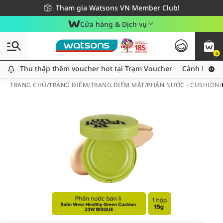
Giao hàng nhanh 24h - Áp dụng khu vực TP. Hồ Chí Minh
Miễn phí giao hàng cho đơn hàng từ 249,000Đ
Tham gia Watsons VN Member Club!
Cửa hàng & Dịch vụ
0
Thu thập thêm voucher hot tại Trạm Voucher
Thu thập thêm voucher hot tại Trạm Voucher
Cảnh báo An
TRANG CHỦ
/
TRANG ĐIỂM
/
TRANG ĐIỂM MẶT
/
PHẤN NƯỚC - CUSHION
/