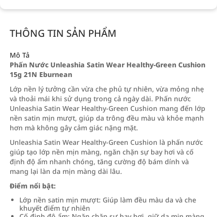
THÔNG TIN SẢN PHẨM
Mô Tả
Phấn Nước Unleashia Satin Wear Healthy-Green Cushion
15g 21N Eburnean
Lớp nền lý tưởng cần vừa che phủ tự nhiên, vừa mỏng nhẹ
và thoải mái khi sử dụng trong cả ngày dài. Phấn nước
Unleashia Satin Wear Healthy-Green Cushion mang đến lớp
nền satin mịn mượt, giúp da trông đều màu và khỏe mạnh
hơn mà không gây cảm giác nặng mặt.
Unleashia Satin Wear Healthy-Green Cushion là phấn nước
giúp tạo lớp nền mịn màng, ngăn chặn sự bay hơi và cố
định độ ẩm nhanh chóng, tăng cường độ bám dính và
mang lại làn da mịn màng dài lâu.
Điểm nổi bật:
Lớp nền satin mịn mượt: Giúp làm đều màu da và che
khuyết điểm tự nhiên
Cố định độ ẩm: Ngăn chặn sự bay hơi, giữ da mịn màng