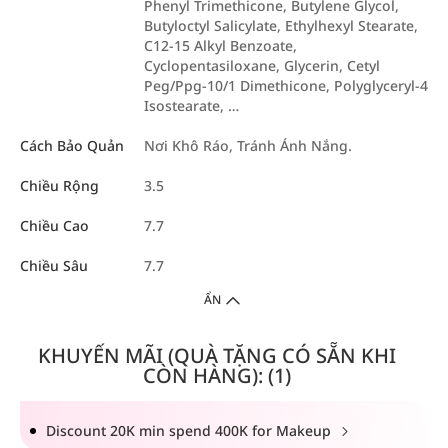
Phenyl Trimethicone, Butylene Glycol,
Butyloctyl Salicylate, Ethylhexyl Stearate,
C12-15 Alkyl Benzoate,
Cyclopentasiloxane, Glycerin, Cetyl
Peg/Ppg-10/1 Dimethicone, Polyglyceryl-4
Isostearate, …
Cách Bảo Quản
Nơi Khô Ráo, Tránh Ánh Nắng.
Chiều Rộng
3.5
Chiều Cao
7.7
Chiều Sâu
7.7
ẨN
KHUYẾN MÃI (QUÀ TẶNG CÓ SẴN KHI
CÒN HÀNG): (1)
Discount 20K min spend 400K for Makeup