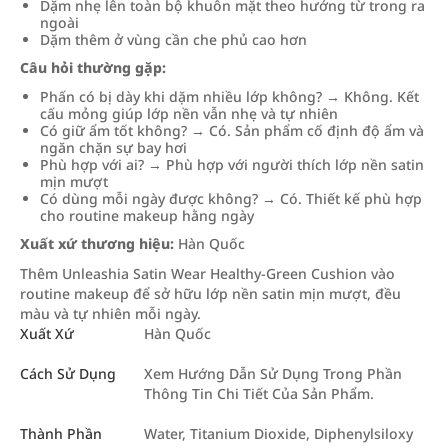
Dặm nhẹ lên toàn bộ khuôn mặt theo hướng từ trong ra
ngoài
Dặm thêm ở vùng cần che phủ cao hơn
Câu hỏi thường gặp:
Phấn có bị dày khi dặm nhiều lớp không? → Không. Kết
cấu mỏng giúp lớp nền vẫn nhẹ và tự nhiên
Có giữ ẩm tốt không? → Có. Sản phẩm cố định độ ẩm và
ngăn chặn sự bay hơi
Phù hợp với ai? → Phù hợp với người thích lớp nền satin
mịn mượt
Có dùng mỗi ngày được không? → Có. Thiết kế phù hợp
cho routine makeup hằng ngày
Xuất xứ thương hiệu:
Hàn Quốc
Thêm Unleashia Satin Wear Healthy-Green Cushion vào
routine makeup để sở hữu lớp nền satin mịn mượt, đều
màu và tự nhiên mỗi ngày.
Xuất Xứ
Hàn Quốc
Cách Sử Dụng
Xem Hướng Dẫn Sử Dụng Trong Phần
Thông Tin Chi Tiết Của Sản Phẩm.
Thành Phần
Water, Titanium Dioxide, Diphenylsiloxy