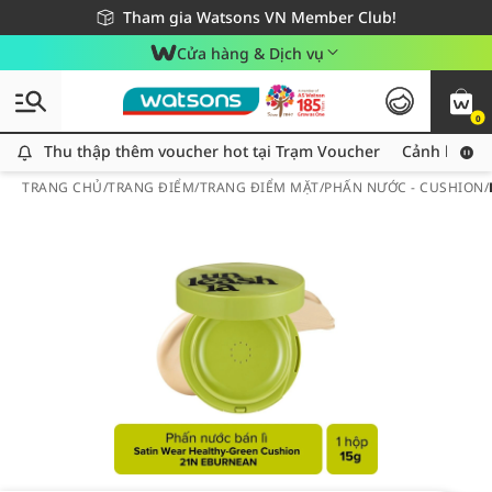
Giao hàng nhanh 24h - Áp dụng khu vực TP. Hồ Chí Minh
Miễn phí giao hàng cho đơn hàng từ 249,000Đ
Tham gia Watsons VN Member Club!
Cửa hàng & Dịch vụ
0
Thu thập thêm voucher hot tại Trạm Voucher
Thu thập thêm voucher hot tại Trạm Voucher
Cảnh báo An
TRANG CHỦ
/
TRANG ĐIỂM
/
TRANG ĐIỂM MẶT
/
PHẤN NƯỚC - CUSHION
/