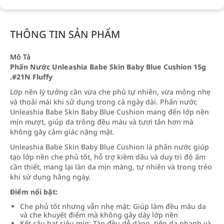
THÔNG TIN SẢN PHẨM
Mô Tả
Phấn Nước Unleashia Babe Skin Baby Blue Cushion 15g
.#21N Fluffy
Lớp nền lý tưởng cần vừa che phủ tự nhiên, vừa mỏng nhẹ
và thoải mái khi sử dụng trong cả ngày dài. Phấn nước
Unleashia Babe Skin Baby Blue Cushion mang đến lớp nền
mịn mượt, giúp da trông đều màu và tươi tắn hơn mà
không gây cảm giác nặng mặt.
Unleashia Babe Skin Baby Blue Cushion là phấn nước giúp
tạo lớp nền che phủ tốt, hỗ trợ kiềm dầu và duy trì độ ẩm
cần thiết, mang lại làn da mịn màng, tự nhiên và trong trẻo
khi sử dụng hằng ngày.
Điểm nổi bật:
Che phủ tốt nhưng vẫn nhẹ mặt: Giúp làm đều màu da
và che khuyết điểm mà không gây dày lớp nền
Kết cấu hạt siêu mịn: Tán đều dễ dàng, tiệp da nhanh và