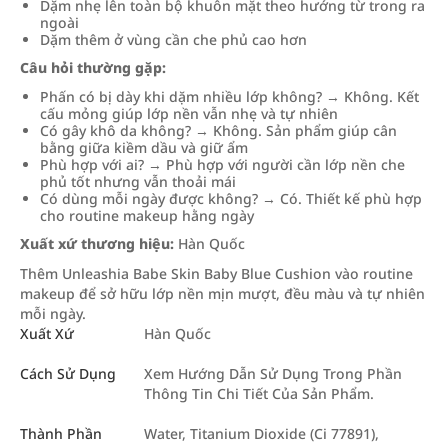
Dặm nhẹ lên toàn bộ khuôn mặt theo hướng từ trong ra
ngoài
Dặm thêm ở vùng cần che phủ cao hơn
Câu hỏi thường gặp:
Phấn có bị dày khi dặm nhiều lớp không? → Không. Kết
cấu mỏng giúp lớp nền vẫn nhẹ và tự nhiên
Có gây khô da không? → Không. Sản phẩm giúp cân
bằng giữa kiềm dầu và giữ ẩm
Phù hợp với ai? → Phù hợp với người cần lớp nền che
phủ tốt nhưng vẫn thoải mái
Có dùng mỗi ngày được không? → Có. Thiết kế phù hợp
cho routine makeup hằng ngày
Xuất xứ thương hiệu:
Hàn Quốc
Thêm Unleashia Babe Skin Baby Blue Cushion vào routine
makeup để sở hữu lớp nền mịn mượt, đều màu và tự nhiên
mỗi ngày.
Xuất Xứ
Hàn Quốc
Cách Sử Dụng
Xem Hướng Dẫn Sử Dụng Trong Phần
Thông Tin Chi Tiết Của Sản Phẩm.
Thành Phần
Water, Titanium Dioxide (Ci 77891),