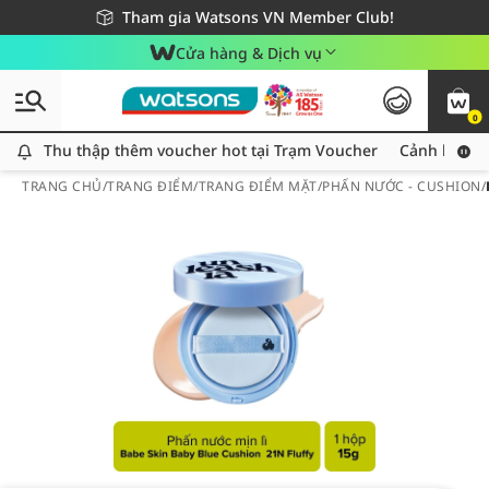
Giao hàng nhanh 24h - Áp dụng khu vực TP. Hồ Chí Minh
Miễn phí giao hàng cho đơn hàng từ 249,000Đ
Tham gia Watsons VN Member Club!
Cửa hàng & Dịch vụ
0
Thu thập thêm voucher hot tại Trạm Voucher
Thu thập thêm voucher hot tại Trạm Voucher
Cảnh báo An
TRANG CHỦ
/
TRANG ĐIỂM
/
TRANG ĐIỂM MẶT
/
PHẤN NƯỚC - CUSHION
/