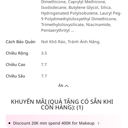
Dimethicone, Caprylyl Methicone,
Isododecane, Butylene Glycol, Silica,
Hydrogenated Polyisobutene, Lauryl Peg-
9 Polydimethylsiloxyethyl Dimethicone,
Trimethylsiloxysilicate, Niacinamide,
Pentaerythrityl …
Cách Bảo Quản
Nơi Khô Ráo, Tránh Ánh Nắng.
Chiều Rộng
3.5
Chiều Cao
7.7
Chiều Sâu
7.7
ẨN
KHUYẾN MÃI (QUÀ TẶNG CÓ SẴN KHI
CÒN HÀNG): (1)
Discount 20K min spend 400K for Makeup