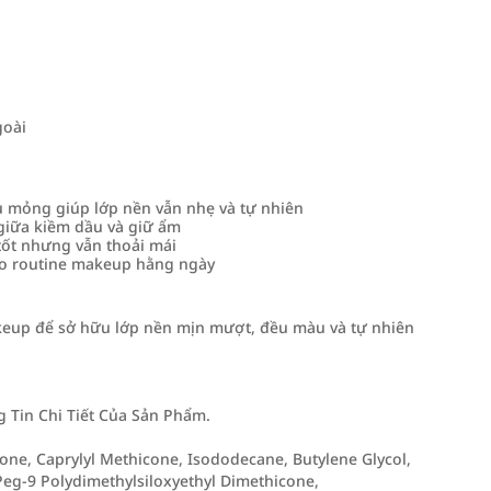
goài
u mỏng giúp lớp nền vẫn nhẹ và tự nhiên
giữa kiềm dầu và giữ ẩm
tốt nhưng vẫn thoải mái
ho routine makeup hằng ngày
keup để sở hữu lớp nền mịn mượt, đều màu và tự nhiên
Tin Chi Tiết Của Sản Phẩm.
cone, Caprylyl Methicone, Isododecane, Butylene Glycol,
Peg-9 Polydimethylsiloxyethyl Dimethicone,