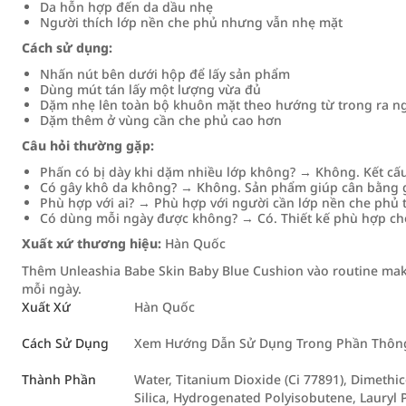
Da hỗn hợp đến da dầu nhẹ
Người thích lớp nền che phủ nhưng vẫn nhẹ mặt
Cách sử dụng:
Nhấn nút bên dưới hộp để lấy sản phẩm
Dùng mút tán lấy một lượng vừa đủ
Dặm nhẹ lên toàn bộ khuôn mặt theo hướng từ trong ra n
Dặm thêm ở vùng cần che phủ cao hơn
Câu hỏi thường gặp:
Phấn có bị dày khi dặm nhiều lớp không? → Không. Kết cấ
Có gây khô da không? → Không. Sản phẩm giúp cân bằng 
Phù hợp với ai? → Phù hợp với người cần lớp nền che phủ 
Có dùng mỗi ngày được không? → Có. Thiết kế phù hợp c
Xuất xứ thương hiệu:
Hàn Quốc
Thêm Unleashia Babe Skin Baby Blue Cushion vào routine ma
mỗi ngày.
Xuất Xứ
Hàn Quốc
Cách Sử Dụng
Xem Hướng Dẫn Sử Dụng Trong Phần Thông 
Thành Phần
Water, Titanium Dioxide (Ci 77891), Dimethi
Silica, Hydrogenated Polyisobutene, Lauryl 