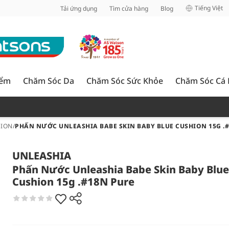
inh
Tiếng Việt
Tải ứng dụng
Tìm cửa hàng
Blog
iểm
Chăm Sóc Da
Chăm Sóc Sức Khỏe
Chăm Sóc Cá
HION
/
PHẤN NƯỚC UNLEASHIA BABE SKIN BABY BLUE CUSHION 15G .
UNLEASHIA
Phấn Nước Unleashia Babe Skin Baby Blue
Cushion 15g .#18N Pure