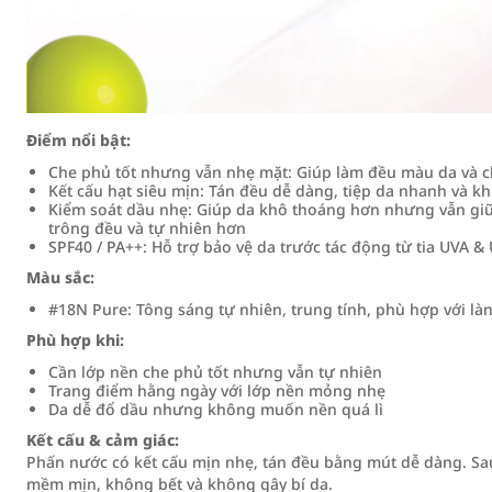
Điểm nổi bật:
Che phủ tốt nhưng vẫn nhẹ mặt: Giúp làm đều màu da và 
Kết cấu hạt siêu mịn: Tán đều dễ dàng, tiệp da nhanh và k
Kiểm soát dầu nhẹ: Giúp da khô thoáng hơn nhưng vẫn giữ 
trông đều và tự nhiên hơn
SPF40 / PA++: Hỗ trợ bảo vệ da trước tác động từ tia UVA 
Màu sắc:
#18N Pure: Tông sáng tự nhiên, trung tính, phù hợp với là
Phù hợp khi:
Cần lớp nền che phủ tốt nhưng vẫn tự nhiên
Trang điểm hằng ngày với lớp nền mỏng nhẹ
Da dễ đổ dầu nhưng không muốn nền quá lì
Kết cấu & cảm giác:
Phấn nước có kết cấu mịn nhẹ, tán đều bằng mút dễ dàng. Sau
mềm mịn, không bết và không gây bí da.