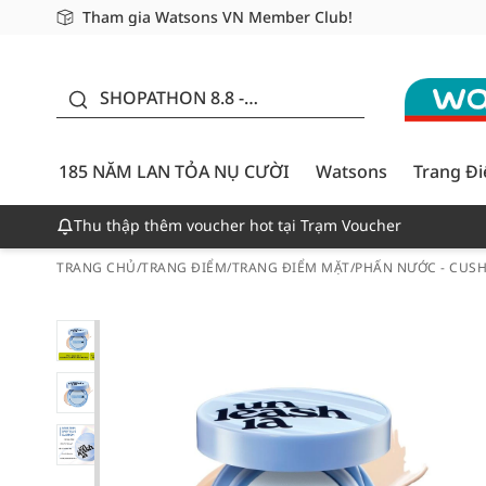
Tham gia Watsons VN Member Club!
Miễn phí giao hàng cho đơn hàng từ 249,000Đ
Giao hàng nhanh 24h - Áp dụng khu vực TP. Hồ Chí M
185 NĂM LAN TỎA NỤ
CƯỜI - GIẢM ĐẾN
SHOPATHON 8.8 -
50%
DEAL ĐỈNH
185 NĂM LAN TỎA NỤ CƯỜI
Watsons
Trang Đ
Thu thập thêm voucher hot tại Trạm Voucher
TRANG CHỦ
/
TRANG ĐIỂM
/
TRANG ĐIỂM MẶT
/
PHẤN NƯỚC - CUS