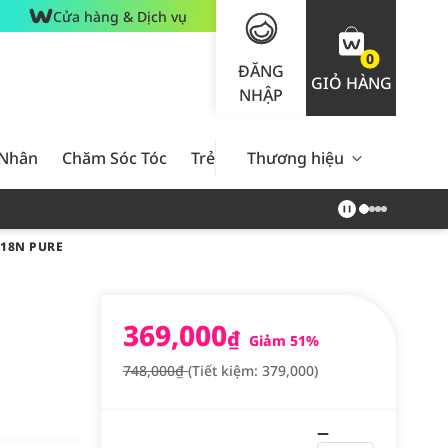
Cửa hàng & Dịch vụ
0
ĐĂNG
GIỎ HÀNG
NHẬP
 Nhân
Chăm Sóc Tóc
Trẻ Em
Thương hiệu
Nam Giới
Chăm Sóc 
#18N PURE
369,000
₫
Giảm 51%
748,000₫
(Tiết kiệm: 379,000)