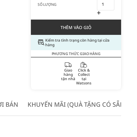
SỐ LƯỢNG
THÊM VÀO GIỎ
Kiểm tra tình trạng còn hàng tại cửa
hàng
PHƯƠNG THỨC GIAO HÀNG
Giao
Click &
hàng
Collect
tận nhà
tại
Watsons
I BÁN
KHUYẾN MÃI (QUÀ TẶNG CÓ SẴN KH