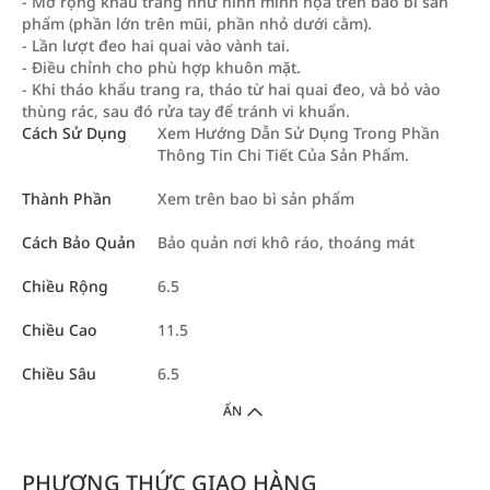
- Mở rộng khẩu trang như hình minh họa trên bao bì sản
phẩm (phần lớn trên mũi, phần nhỏ dưới cằm).
- Lần lượt đeo hai quai vào vành tai.
- Điều chỉnh cho phù hợp khuôn mặt.
- Khi tháo khẩu trang ra, tháo từ hai quai đeo, và bỏ vào
thùng rác, sau đó rửa tay để tránh vi khuẩn.
Cách Sử Dụng
Xem Hướng Dẫn Sử Dụng Trong Phần
Thông Tin Chi Tiết Của Sản Phẩm.
Thành Phần
Xem trên bao bì sản phẩm
Cách Bảo Quản
Bảo quản nơi khô ráo, thoáng mát
Chiều Rộng
6.5
Chiều Cao
11.5
Chiều Sâu
6.5
ẨN
PHƯƠNG THỨC GIAO HÀNG