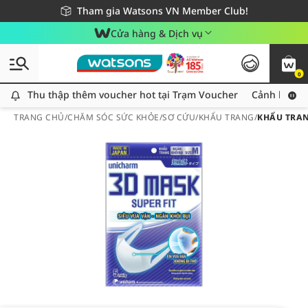
Giao hàng nhanh 24h - Áp dụng khu vực TP. Hồ Chí Minh
Miễn phí giao hàng cho đơn hàng từ 249,000Đ
Tham gia Watsons VN Member Club!
Cửa hàng & Dịch vụ
0
Thu thập thêm voucher hot tại Trạm Voucher
Thu thập thêm voucher hot tại Trạm Voucher
Cảnh báo An
TRANG CHỦ
/
CHĂM SÓC SỨC KHỎE
/
SƠ CỨU
/
KHẨU TRANG
/
KHẨU TRAN