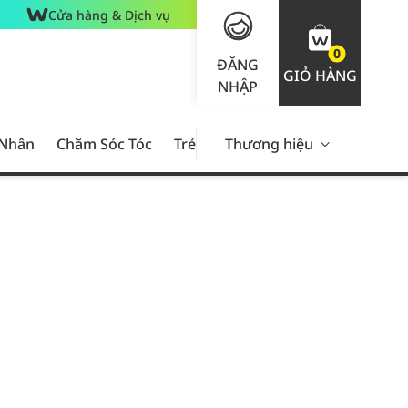
Cửa hàng & Dịch vụ
0
ĐĂNG
GIỎ HÀNG
NHẬP
 Nhân
Chăm Sóc Tóc
Trẻ Em
Thương hiệu
Nam Giới
Chăm Sóc 