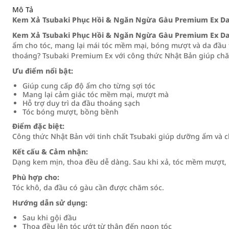
Mô Tả
Kem Xả Tsubaki Phục Hồi & Ngăn Ngừa Gàu Premium Ex Dan
Kem Xả Tsubaki Phục Hồi & Ngăn Ngừa Gàu Premium Ex Dan
ẩm cho tóc, mang lại mái tóc mềm mại, bóng mượt và da đầu
thoáng? Tsubaki Premium Ex với công thức Nhật Bản giúp chă
Ưu điểm nổi bật:
Giúp cung cấp độ ẩm cho từng sợi tóc
Mang lại cảm giác tóc mềm mại, mượt mà
Hỗ trợ duy trì da đầu thoáng sạch
Tóc bóng mượt, bồng bềnh
Điểm đặc biệt:
Công thức Nhật Bản với tinh chất Tsubaki giúp dưỡng ẩm và c
Kết cấu & Cảm nhận:
Dạng kem mịn, thoa đều dễ dàng. Sau khi xả, tóc mềm mượt,
Phù hợp cho:
Tóc khô, da đầu có gàu cần được chăm sóc.
Hướng dẫn sử dụng:
Sau khi gội đầu
Thoa đều lên tóc ướt từ thân đến ngọn tóc