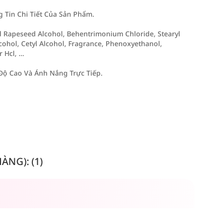
Tin Chi Tiết Của Sản Phẩm.
ed Rapeseed Alcohol, Behentrimonium Chloride, Stearyl
lcohol, Cetyl Alcohol, Fragrance, Phenoxyethanol,
r Hcl, …
Độ Cao Và Ánh Nắng Trực Tiếp.
NG): (1)