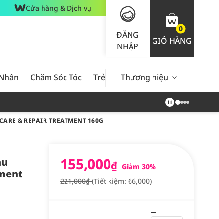
Cửa hàng & Dịch vụ
0
ĐĂNG
GIỎ HÀNG
NHẬP
 Nhân
Chăm Sóc Tóc
Trẻ Em
Thương hiệu
Nam Giới
Chăm Sóc 
CARE & REPAIR TREATMENT 160G
155,000
àu
₫
Giảm 30%
tment
221,000₫
(Tiết kiệm: 66,000)