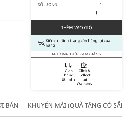
SỐ LƯỢNG
THÊM VÀO GIỎ
Kiểm tra tình trạng còn hàng tại cửa
hàng
PHƯƠNG THỨC GIAO HÀNG
Giao
Click &
hàng
Collect
tận nhà
tại
Watsons
I BÁN
KHUYẾN MÃI (QUÀ TẶNG CÓ SẴN KH