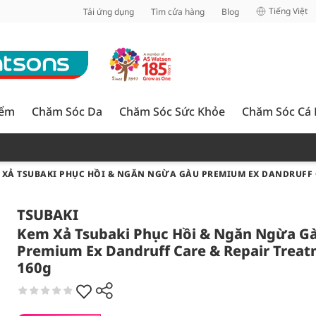
inh
Tiếng Việt
Tải ứng dụng
Tìm cửa hàng
Blog
iểm
Chăm Sóc Da
Chăm Sóc Sức Khỏe
Chăm Sóc Cá
 XẢ TSUBAKI PHỤC HỒI & NGĂN NGỪA GÀU PREMIUM EX DANDRUFF 
TSUBAKI
Kem Xả Tsubaki Phục Hồi & Ngăn Ngừa G
Premium Ex Dandruff Care & Repair Trea
160g