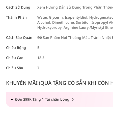
Cách Sử Dụng
Xem Hướng Dẫn Sử Dụng Trong Phần Thông 
Thành Phần
Water, Glycerin, Isopentyldiol, Hydrogenat
Alcohol, Dimethicone, Sorbitol, Isopropyl A
Hydroxypropyl Arginine Lauryl/Myristyl Ethe
Cách Bảo Quản
Để Sản Phẩm Nơi Thoáng Mát, Tránh Nhiệt 
Chiều Rộng
5
Chiều Cao
18.5
Chiều Sâu
7
KHUYẾN MÃI (QUÀ TẶNG CÓ SẴN KHI CÒN HÀ
Đơn 399K Tặng 1 Túi chần bông