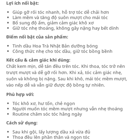
Lợi ích nổi bật:
Giúp gỡ rối tóc nhanh, hỗ trợ tóc dễ chải hơn
Làm mềm và tăng độ suôn mượt cho mái tóc
Bổ sung độ ẩm, giảm cảm giác khô xơ
Giữ tóc nhẹ thoáng, không gây nặng hay bết dính
Điểm nổi bật của sản phẩm:
Tinh dầu Hoa Trà Nhật Bản dưỡng bóng
Công thức nhẹ cho tóc dầu, giữ tóc bồng bềnh
Kết cấu & cảm giác khi dùng:
Chất kem mịn, dễ tán đều trên tóc. Khi thoa, tóc trở nên
trượt mượt và dễ gỡ rối hơn. Khi xả, tóc cảm giác nhẹ,
suôn và không bị nặng. Sau khi khô, mái tóc mềm mượt,
vào nếp dễ và vẫn giữ được độ bồng tự nhiên.
Phù hợp với:
Tóc khô xơ, hư tổn, chẻ ngọn
Người muốn tóc mềm mượt nhưng vẫn nhẹ thoáng
Routine chăm sóc tóc hằng ngày
Cách sử dụng:
Sau khi gội, lấy lượng dầu xả vừa đủ
Thoa đều lên phần thân và ngọn tóc