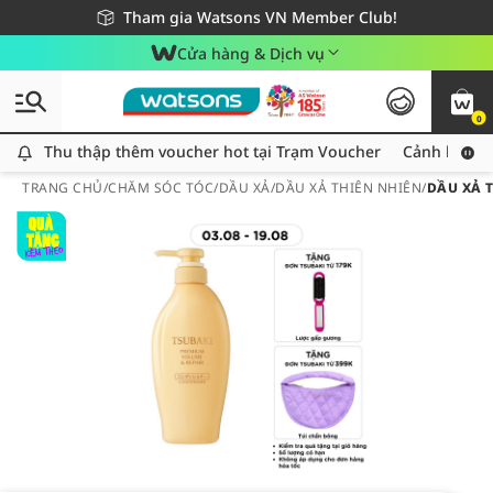
Giao hàng nhanh 24h - Áp dụng khu vực TP. Hồ Chí Minh
Miễn phí giao hàng cho đơn hàng từ 249,000Đ
Tham gia Watsons VN Member Club!
Cửa hàng & Dịch vụ
0
Thu thập thêm voucher hot tại Trạm Voucher
Thu thập thêm voucher hot tại Trạm Voucher
Cảnh báo An
TRANG CHỦ
/
CHĂM SÓC TÓC
/
DẦU XẢ
/
DẦU XẢ THIÊN NHIÊN
/
DẦU XẢ 