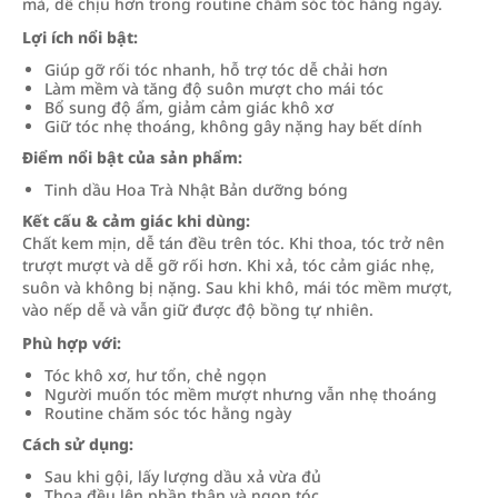
mà, dễ chịu hơn trong routine chăm sóc tóc hằng ngày.
Lợi ích nổi bật:
Giúp gỡ rối tóc nhanh, hỗ trợ tóc dễ chải hơn
Làm mềm và tăng độ suôn mượt cho mái tóc
Bổ sung độ ẩm, giảm cảm giác khô xơ
Giữ tóc nhẹ thoáng, không gây nặng hay bết dính
Điểm nổi bật của sản phẩm:
Tinh dầu Hoa Trà Nhật Bản dưỡng bóng
Kết cấu & cảm giác khi dùng:
Chất kem mịn, dễ tán đều trên tóc. Khi thoa, tóc trở nên
trượt mượt và dễ gỡ rối hơn. Khi xả, tóc cảm giác nhẹ,
suôn và không bị nặng. Sau khi khô, mái tóc mềm mượt,
vào nếp dễ và vẫn giữ được độ bồng tự nhiên.
Phù hợp với:
Tóc khô xơ, hư tổn, chẻ ngọn
Người muốn tóc mềm mượt nhưng vẫn nhẹ thoáng
Routine chăm sóc tóc hằng ngày
Cách sử dụng:
Sau khi gội, lấy lượng dầu xả vừa đủ
Thoa đều lên phần thân và ngọn tóc