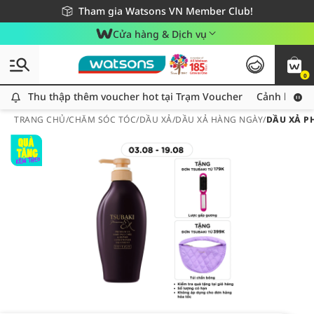
Giao hàng nhanh 24h - Áp dụng khu vực TP. Hồ Chí Minh
Miễn phí giao hàng cho đơn hàng từ 249,000Đ
Tham gia Watsons VN Member Club!
Cửa hàng & Dịch vụ
0
Thu thập thêm voucher hot tại Trạm Voucher
Thu thập thêm voucher hot tại Trạm Voucher
Cảnh báo An
TRANG CHỦ
/
CHĂM SÓC TÓC
/
DẦU XẢ
/
DẦU XẢ HÀNG NGÀY
/
DẦU XẢ P