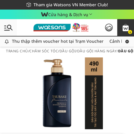
Giao hàng nhanh 24h - Áp dụng khu vực TP. Hồ Chí Minh
Miễn phí giao hàng cho đơn hàng từ 249,000Đ
Tham gia Watsons VN Member Club!
Cửa hàng & Dịch vụ
0
Thu thập thêm voucher hot tại Trạm Voucher
Thu thập thêm voucher hot tại Trạm Voucher
Cảnh báo An
TRANG CHỦ
/
CHĂM SÓC TÓC
/
DẦU GỘI
/
DẦU GỘI HÀNG NGÀY
/
DẦU GỘ