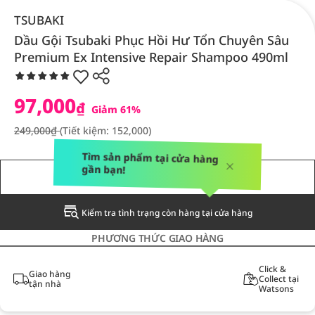
TSUBAKI
Dầu Gội Tsubaki Phục Hồi Hư Tổn Chuyên Sâu
Premium Ex Intensive Repair Shampoo 490ml
97,000
₫
Giảm 61%
249,000₫
(Tiết kiệm: 152,000)
Tìm sản phẩm tại cửa hàng
gần bạn!
THÔNG BÁO CHO TÔI
Kiểm tra tình trạng còn hàng tại cửa hàng
PHƯƠNG THỨC GIAO HÀNG
Click &
Giao hàng
Collect tại
tận nhà
Watsons