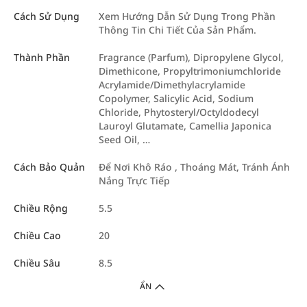
Cách Sử Dụng
Xem Hướng Dẫn Sử Dụng Trong Phần
Thông Tin Chi Tiết Của Sản Phẩm.
Thành Phần
Fragrance (Parfum), Dipropylene Glycol,
Dimethicone, Propyltrimoniumchloride
Acrylamide/Dimethylacrylamide
Copolymer, Salicylic Acid, Sodium
Chloride, Phytosteryl/Octyldodecyl
Lauroyl Glutamate, Camellia Japonica
Seed Oil, …
Cách Bảo Quản
Để Nơi Khô Ráo , Thoáng Mát, Tránh Ánh
Nắng Trực Tiếp
Chiều Rộng
5.5
Chiều Cao
20
Chiều Sâu
8.5
ẨN