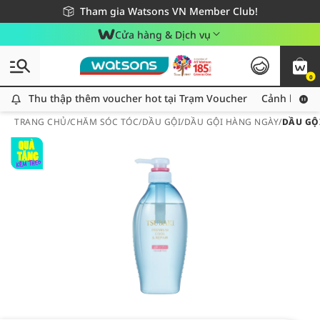
Giao hàng nhanh 24h - Áp dụng khu vực TP. Hồ Chí Minh
Miễn phí giao hàng cho đơn hàng từ 249,000Đ
Tham gia Watsons VN Member Club!
Cửa hàng & Dịch vụ
0
Thu thập thêm voucher hot tại Trạm Voucher
Thu thập thêm voucher hot tại Trạm Voucher
Cảnh báo An
TRANG CHỦ
/
CHĂM SÓC TÓC
/
DẦU GỘI
/
DẦU GỘI HÀNG NGÀY
/
DẦU GỘ