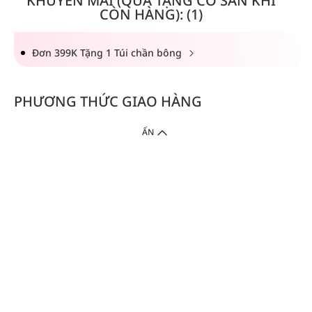
KHUYẾN MÃI (QUÀ TẶNG CÓ SẴN KHI
CÒN HÀNG): (1)
Đơn 399K Tặng 1 Túi chần bông
PHƯƠNG THỨC GIAO HÀNG
ẨN