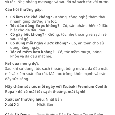
và tóc. Nhẹ nhàng massage và sau đó xả sạch tóc với nước.
Câu hỏi thường gặp:
Có làm tóc khô không?
- Không, công nghệ thẩm thấu
nhanh giúp dưỡng ẩm tóc.
Tóc dầu dùng được không?
- Có, sản phẩm thiết kế đặc
biệt cho da đầu dầu.
Có gây bết không?
- Không, tóc nhẹ thoáng và sạch sẽ
sau khi gội.
Có dùng mỗi ngày được không?
- Có, an toàn cho sử
dụng hằng ngày.
Tóc có mềm hơn không?
- Có, tóc mềm mượt, bóng
khỏe và da đầu mát mẻ.
Kết quả mong đợi:
Sau khi sử dụng, tóc sạch thoáng, bóng mượt, da đầu mát
mẻ và kiểm soát dầu tốt. Mái tóc trông khỏe mạnh và tràn
đầy sức sống.
Hãy chăm sóc tóc mỗi ngày với Tsubaki Premium Cool &
Repair để có mái tóc sạch thoáng, mát lạnh!
Xuất xứ thương hiệu:
Nhật Bản
Xuất Xứ
Nhật Bản
Cách Sử Dụng
Xem Hướng Dẫn Sử Dụng Trong Phần