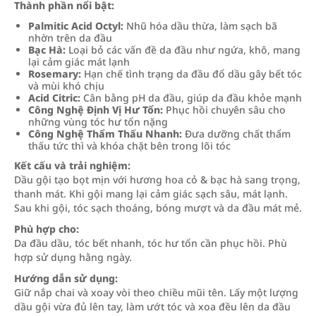
Thành phần nổi bật:
Palmitic Acid Octyl:
Nhũ hóa dầu thừa, làm sạch bã
nhờn trên da đầu
Bạc Hà:
Loại bỏ các vấn đề da đầu như ngứa, khô, mang
lại cảm giác mát lạnh
Rosemary:
Hạn chế tình trạng da đầu đổ dầu gây bết tóc
và mùi khó chịu
Acid Citric:
Cân bằng pH da đầu, giúp da đầu khỏe mạnh
Công Nghệ Định Vị Hư Tổn:
Phục hồi chuyên sâu cho
những vùng tóc hư tổn nặng
Công Nghệ Thẩm Thấu Nhanh:
Đưa dưỡng chất thẩm
thấu tức thì và khóa chặt bên trong lõi tóc
Kết cấu và trải nghiệm:
Dầu gội tạo bọt mịn với hương hoa cỏ & bạc hà sang trọng,
thanh mát. Khi gội mang lại cảm giác sạch sâu, mát lạnh.
Sau khi gội, tóc sạch thoáng, bóng mượt và da đầu mát mẻ.
Phù hợp cho:
Da đầu dầu, tóc bết nhanh, tóc hư tổn cần phục hồi. Phù
hợp sử dụng hằng ngày.
Hướng dẫn sử dụng:
Giữ nắp chai và xoay vòi theo chiều mũi tên. Lấy một lượng
dầu gội vừa đủ lên tay, làm ướt tóc và xoa đều lên da đầu