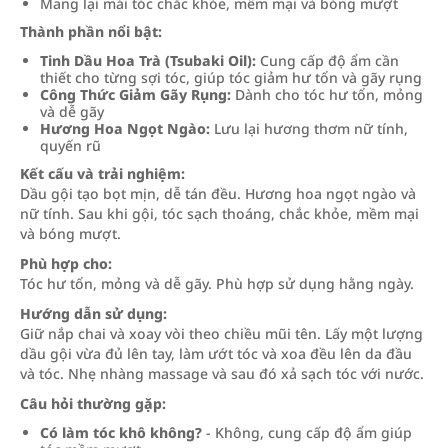
Mang lại mái tóc chắc khỏe, mềm mại và bóng mượt
Thành phần nổi bật:
Tinh Dầu Hoa Trà (Tsubaki Oil):
Cung cấp độ ẩm cần
thiết cho từng sợi tóc, giúp tóc giảm hư tổn và gãy rụng
Công Thức Giảm Gãy Rụng:
Dành cho tóc hư tổn, mỏng
và dễ gãy
Hương Hoa Ngọt Ngào:
Lưu lại hương thơm nữ tính,
quyến rũ
Kết cấu và trải nghiệm:
Dầu gội tạo bọt mịn, dễ tán đều. Hương hoa ngọt ngào và
nữ tính. Sau khi gội, tóc sạch thoáng, chắc khỏe, mềm mại
và bóng mượt.
Phù hợp cho:
Tóc hư tổn, mỏng và dễ gãy. Phù hợp sử dụng hằng ngày.
Hướng dẫn sử dụng:
Giữ nắp chai và xoay vòi theo chiều mũi tên. Lấy một lượng
dầu gội vừa đủ lên tay, làm ướt tóc và xoa đều lên da đầu
và tóc. Nhẹ nhàng massage và sau đó xả sạch tóc với nước.
Câu hỏi thường gặp:
Có làm tóc khô không?
- Không, cung cấp độ ẩm giúp