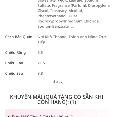
Distearate, Peg-2 Laurate, Sodium
Sulfate, Fragrance (Parfum), Dipropylene
Glycol, Isostearyl Alcohol,
Phenoxyethanol, Guar
Hydroxypropyltrimonium Chloride,
Sodium Benzoate, …
Cách Bảo Quản
Nơi Khô Thoáng, Tránh Ánh Nắng Trực
Tiếp
Chiều Rộng
5.5
Chiều Cao
21.5
Chiều Sâu
8.8
ẨN
KHUYẾN MÃI (QUÀ TẶNG CÓ SẴN KHI
CÒN HÀNG): (1)
Đơn 399K Tặng 1 Túi chần bông