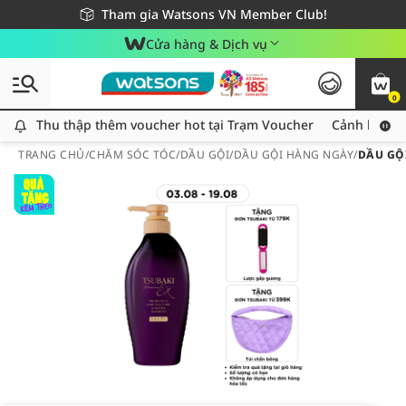
Giao hàng nhanh 24h - Áp dụng khu vực TP. Hồ Chí Minh
Miễn phí giao hàng cho đơn hàng từ 249,000Đ
Tham gia Watsons VN Member Club!
Cửa hàng & Dịch vụ
0
Thu thập thêm voucher hot tại Trạm Voucher
Thu thập thêm voucher hot tại Trạm Voucher
Cảnh báo An
TRANG CHỦ
/
CHĂM SÓC TÓC
/
DẦU GỘI
/
DẦU GỘI HÀNG NGÀY
/
DẦU GỘ