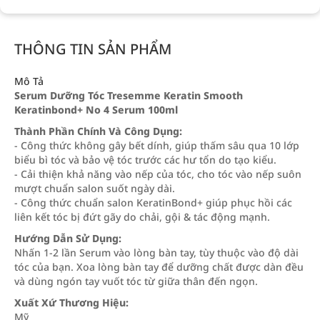
THÔNG TIN SẢN PHẨM
Mô Tả
Serum Dưỡng Tóc Tresemme Keratin Smooth
Keratinbond+ No 4 Serum 100ml
Thành Phần Chính Và Công Dụng:
- Công thức không gây bết dính, giúp thấm sâu qua 10 lớp
biểu bì tóc và bảo vệ tóc trước các hư tổn do tạo kiểu.
- Cải thiện khả năng vào nếp của tóc, cho tóc vào nếp suôn
mượt chuẩn salon suốt ngày dài.
- Công thức chuẩn salon KeratinBond+ giúp phục hồi các
liên kết tóc bị đứt gãy do chải, gội & tác động mạnh.
Hướng Dẫn Sử Dụng:
Nhấn 1-2 lần Serum vào lòng bàn tay, tùy thuộc vào độ dài
tóc của bạn. Xoa lòng bàn tay để dưỡng chất được dàn đều
và dùng ngón tay vuốt tóc từ giữa thân đến ngọn.
Xuất Xứ Thương Hiệu:
Mỹ