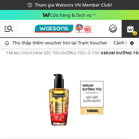
Giao hàng nhanh 24h - Áp dụng khu vực TP. Hồ Chí Minh
Miễn phí giao hàng cho đơn hàng từ 249,000Đ
Tham gia Watsons VN Member Club!
Cửa hàng & Dịch vụ
0
Thu thập thêm voucher hot tại Trạm Voucher
Thu thập thêm voucher hot tại Trạm Voucher
Cảnh báo An
TRANG CHỦ
/
CHĂM SÓC TÓC
/
DƯỠNG TÓC/ Ủ TÓC
/
SERUM DƯỠNG TÓC