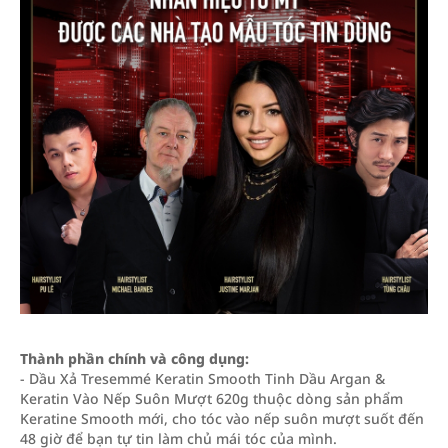
Thành phần chính và công dụng:
- Dầu Xả Tresemmé Keratin Smooth Tinh Dầu Argan &
Keratin Vào Nếp Suôn Mượt 620g thuộc dòng sản phẩm
Keratine Smooth mới, cho tóc vào nếp suôn mượt suốt đến
48 giờ để bạn tự tin làm chủ mái tóc của mình.