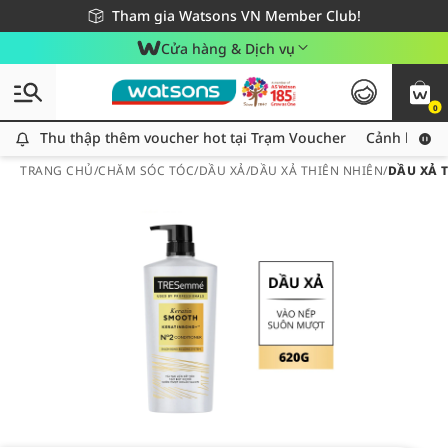
Giao hàng nhanh 24h - Áp dụng khu vực TP. Hồ Chí Minh
Miễn phí giao hàng cho đơn hàng từ 249,000Đ
Tham gia Watsons VN Member Club!
Cửa hàng & Dịch vụ
0
Thu thập thêm voucher hot tại Trạm Voucher
Thu thập thêm voucher hot tại Trạm Voucher
Cảnh báo An
TRANG CHỦ
/
CHĂM SÓC TÓC
/
DẦU XẢ
/
DẦU XẢ THIÊN NHIÊN
/
DẦU XẢ 