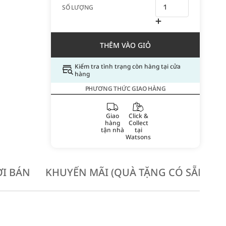
SỐ LƯỢNG
THÊM VÀO GIỎ
Kiểm tra tình trạng còn hàng tại cửa
hàng
PHƯƠNG THỨC GIAO HÀNG
Giao
Click &
hàng
Collect
tận nhà
tại
Watsons
I BÁN
KHUYẾN MÃI (QUÀ TẶNG CÓ SẴN KH