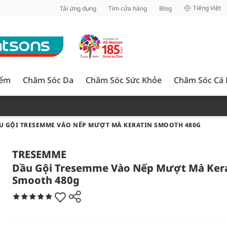
inh
Tiếng Việt
Tải ứng dụng
Tìm cửa hàng
Blog
iểm
Chăm Sóc Da
Chăm Sóc Sức Khỏe
Chăm Sóc Cá
U GỘI TRESEMME VÀO NẾP MƯỢT MÀ KERATIN SMOOTH 480G
TRESEMME
Dầu Gội Tresemme Vào Nếp Mượt Mà Ker
Smooth 480g