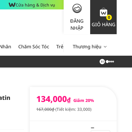
Cửa hàng & Dịch vụ
0
ĐĂNG
GIỎ HÀNG
NHẬP
 Nhân
Chăm Sóc Tóc
Trẻ Em
Thương hiệu
Nam Giới
Chăm Sóc 
134,000
atin
₫
Giảm 20%
167,000₫
(Tiết kiệm: 33,000)