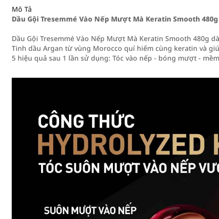
Mô Tả
Dầu Gội Tresemmé Vào Nếp Mượt Mà Keratin Smooth 480g
Dầu Gội Tresemmé Vào Nếp Mượt Mà Keratin Smooth 480g dàn
Tinh dầu Argan từ vùng Morocco quí hiếm cùng keratin và giú
5 hiệu quả sau 1 lần sử dụng: Tóc vào nếp - bóng mượt - mềm 