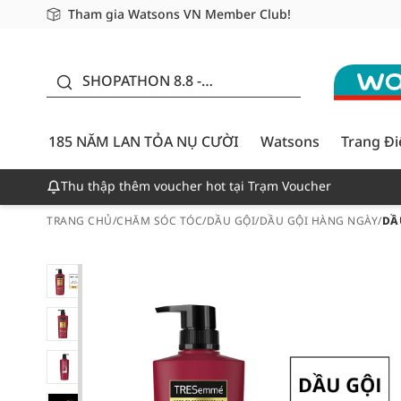
Tham gia Watsons VN Member Club!
Miễn phí giao hàng cho đơn hàng từ 249,000Đ
Giao hàng nhanh 24h - Áp dụng khu vực TP. Hồ Chí M
185 NĂM LAN TỎA NỤ
CƯỜI - GIẢM ĐẾN
SHOPATHON 8.8 -
50%
DEAL ĐỈNH
185 NĂM LAN TỎA NỤ CƯỜI
Watsons
Trang Đ
Thu thập thêm voucher hot tại Trạm Voucher
TRANG CHỦ
/
CHĂM SÓC TÓC
/
DẦU GỘI
/
DẦU GỘI HÀNG NGÀY
/
DẦ