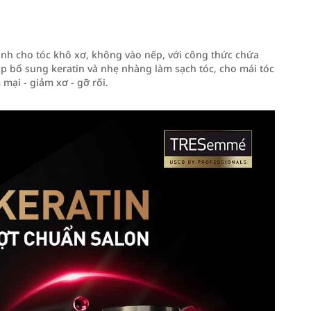
h cho tóc khô xơ, không vào nếp, với công thức chứa
p bổ sung keratin và nhẹ nhàng làm sạch tóc, cho mái tóc
mại - giảm xơ - gỡ rối.