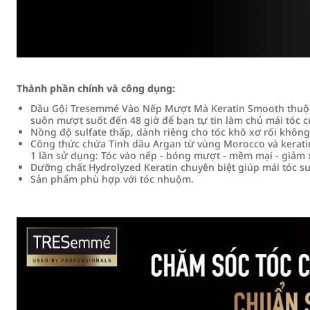
Thành phần chính và công dụng:
Dầu Gội Tresemmé Vào Nếp Mượt Mà Keratin Smooth thuộc
suôn mượt suốt đến 48 giờ để bạn tự tin làm chủ mái tóc 
Nồng độ sulfate thấp, dành riêng cho tóc khô xơ rối không
Công thức chứa Tinh dầu Argan từ vùng Morocco và keratin
1 lần sử dụng: Tóc vào nếp - bóng mượt - mềm mại - giảm x
Dưỡng chất Hydrolyzed Keratin chuyên biệt giúp mái tóc s
Sản phẩm phù hợp với tóc nhuộm.