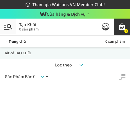
Giao hàng nhanh 24h - Áp dụng khu vực TP. Hồ Chí Minh
Miễn phí giao hàng cho đơn hàng từ 249,000Đ
Tham gia Watsons VN Member Club!
Cửa hàng & Dịch vụ
Tạo Khối
0 sản phẩm
0
Trang chủ
0 sản phẩm
Tất cả TẠO KHỐI
Lọc theo