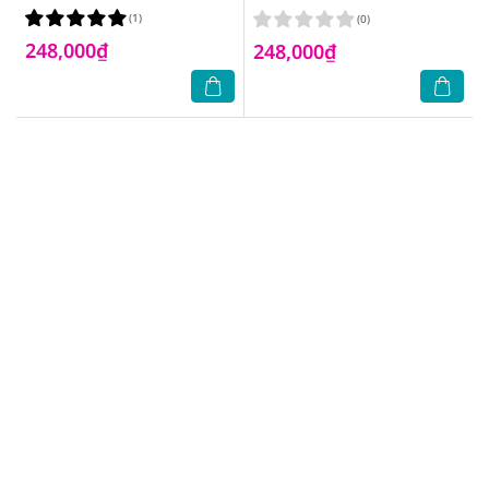
Poreless Powder 8,5g.#220
Poreless Powder 8,5g.#110
(1)
(0)
Natural Beige
Porcelain
248,000₫
248,000₫