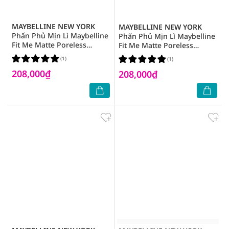
MAYBELLINE NEW YORK
MAYBELLINE NEW YORK
Phấn Phủ Mịn Lì Maybelline
Phấn Phủ Mịn Lì Maybelline
Fit Me Matte Poreless
Fit Me Matte Poreless
Powder SPF28 PA+++ 6g
Powder SPF28 PA+++ 6g
(1)
(1)
.#120 Classic Ivory
.#118 Light Beige Tông Sáng
208,000₫
208,000₫