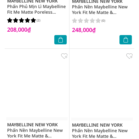
MAYBELLINE NEW YORK
MAYBELLINE NEW YORK
Phấn Phủ Mịn Lì Maybelline
Phấn Nền Maybelline New
Fit Me Matte Poreless
York Fit Me Matte &
Powder SPF28 PA+++ 6g
Poreless Powder 8,5g.#120
(2)
(0)
.#109 Light Ivory Tông Sáng
Classic Ivory
208,000₫
248,000₫
MAYBELLINE NEW YORK
MAYBELLINE NEW YORK
Phấn Nền Maybelline New
Phấn Nền Maybelline New
York Fit Me Matte &
York Fit Me Matte &