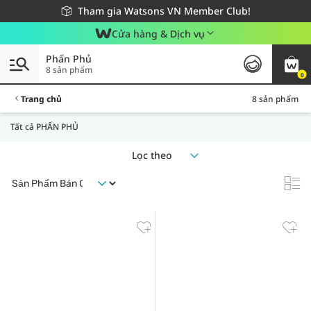
Giao hàng nhanh 24h - Áp dụng khu vực TP. Hồ Chí Minh
Miễn phí giao hàng cho đơn hàng từ 249,000Đ
Tham gia Watsons VN Member Club!
Cửa hàng & Dịch vụ
Phấn Phủ
8 sản phẩm
0
Trang chủ
8 sản phẩm
Tất cả PHẤN PHỦ
Lọc theo