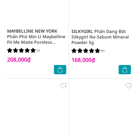
MAYBELLINE NEW YORK
SILKYGIRL
Phấn Dạng Bột
Phấn Phủ Mịn Lì Maybelline
Silkygirl No-Sebum Mineral
Fit Me Matte Poreless
Powder 5g
Powder SPF28 PA+++ 6g
(2)
(6)
.#112 Natural Ivory Tông Tự
208,000₫
Nhiên
168,000₫