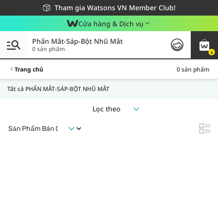
Giao hàng nhanh 24h - Áp dụng khu vực TP. Hồ Chí Minh
Miễn phí giao hàng cho đơn hàng từ 249,000Đ
Tham gia Watsons VN Member Club!
Cửa hàng & Dịch vụ
Phấn Mắt-Sáp-Bột Nhũ Mắt
0 sản phẩm
0
Trang chủ
0 sản phẩm
Tất cả PHẤN MẮT-SÁP-BỘT NHŨ MẮT
Lọc theo