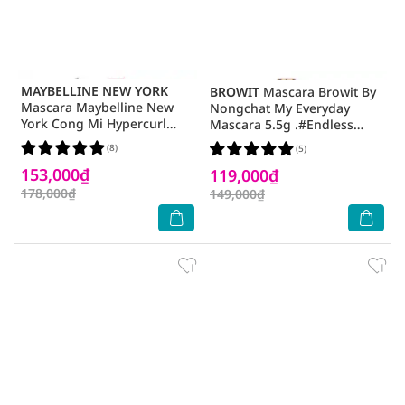
MAYBELLINE NEW YORK
BROWIT
Mascara Browit By
Mascara Maybelline New
Nongchat My Everyday
York Cong Mi Hypercurl
Mascara 5.5g .#Endless
9.2ml - Đen
Night
(8)
(5)
153,000₫
119,000₫
178,000₫
149,000₫