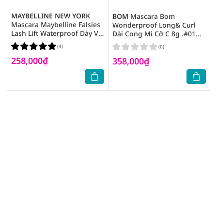
MAYBELLINE NEW YORK
BOM
Mascara Bom
Mascara Maybelline Falsies
Wonderproof Long& Curl
Lash Lift Waterproof Dày Và
Dài Cong Mi Cỡ C 8g .#01
Cong Mi 8.6ml .#Very Black
Super Black
(4)
(0)
258,000₫
358,000₫