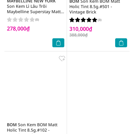
MAYBELLINE NEW YORK
BOM
Son Kem BOM Matt
Son Kem Lì Lâu Trôi
Holic Tint 8.5g.#501 -
Maybelline Superstay Matte
Vintage Brick
Ink Dancer 3.9g.#118
(0)
(3)
278,000₫
310,000₫
388,000₫
BOM
Son Kem BOM Matt
Holic Tint 8.5g.#102 -