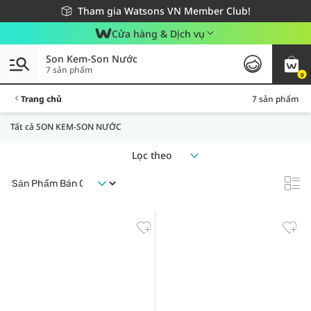
Giao hàng nhanh 24h - Áp dụng khu vực TP. Hồ Chí Minh
Miễn phí giao hàng cho đơn hàng từ 249,000Đ
Tham gia Watsons VN Member Club!
Cửa hàng & Dịch vụ
Son Kem-Son Nước
7 sản phẩm
0
Trang chủ
7 sản phẩm
Tất cả SON KEM-SON NƯỚC
Lọc theo