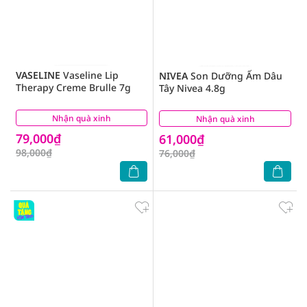
VASELINE
Vaseline Lip
NIVEA
Son Dưỡng Ẩm Dâu
Therapy Creme Brulle 7g
Tây Nivea 4.8g
Nhận quà xinh
(6)
Nhận quà xinh
(2)
79,000₫
61,000₫
98,000₫
76,000₫