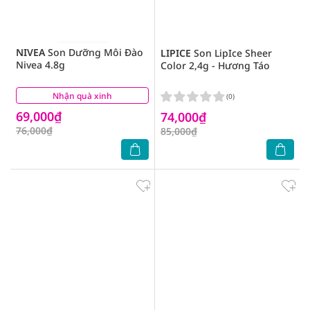
NIVEA
Son Dưỡng Môi Đào
LIPICE
Son LipIce Sheer
Nivea 4.8g
Color 2,4g - Hương Táo
Nhận quà xinh
(3)
(0)
69,000₫
74,000₫
76,000₫
85,000₫