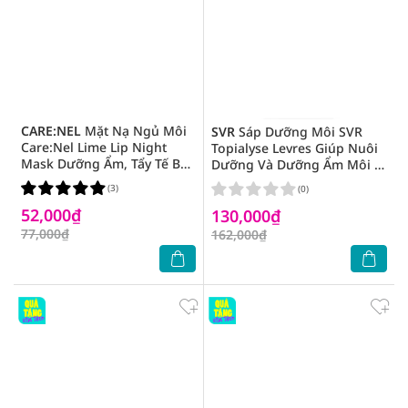
CARE:NEL
Mặt Nạ Ngủ Môi
SVR
Sáp Dưỡng Môi SVR
Care:Nel Lime Lip Night
Topialyse Levres Giúp Nuôi
Mask Dưỡng Ẩm, Tẩy Tế Bào
Dưỡng Và Dưỡng Ẩm Môi Bị
Môi Hương Chanh 5g
Khô, Nứt Nẻ Và Tổn Thương
(3)
(0)
4g
52,000₫
130,000₫
77,000₫
162,000₫