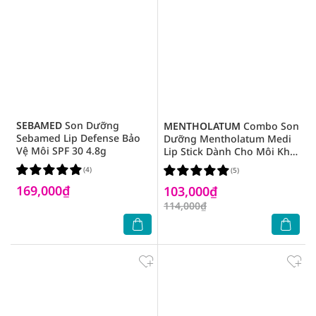
SEBAMED
Son Dưỡng
MENTHOLATUM
Combo Son
Sebamed Lip Defense Bảo
Dưỡng Mentholatum Medi
Vệ Môi SPF 30 4.8g
Lip Stick Dành Cho Môi Khô
Và Nứt Nẻ 8.6g (2 Tuýp x
(4)
(5)
4.3g)
169,000₫
103,000₫
114,000₫