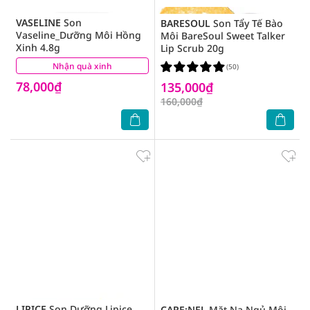
VASELINE
Son
BARESOUL
Son Tẩy Tế Bào
Vaseline_Dưỡng Môi Hồng
Môi BareSoul Sweet Talker
Xinh 4.8g
Lip Scrub 20g
Nhận quà xinh
(6)
(50)
78,000₫
135,000₫
160,000₫
LIPICE
Son Dưỡng Lipice
CARE:NEL
Mặt Nạ Ngủ Môi