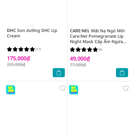
DHC
Son dưỡng DHC Lip
CARE:NEL
Mặt Nạ Ngủ Môi
Cream
Care:Nel Pomegranate Lip
Night Mask Cấp Ẩm Ngừa
Nứt Nẻ Hương Lựu 5g
(17)
(5)
175,000₫
49,000₫
225,000₫
77,000₫