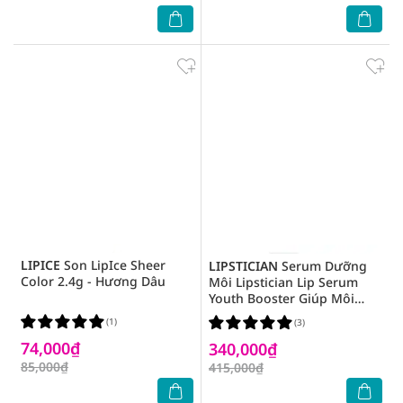
LIPICE
Son LipIce Sheer
LIPSTICIAN
Serum Dưỡng
Color 2.4g - Hương Dâu
Môi Lipstician Lip Serum
Youth Booster Giúp Môi
Căng Mọng & Giảm Nếp
(1)
(3)
Nhăn 9g
74,000₫
340,000₫
85,000₫
415,000₫