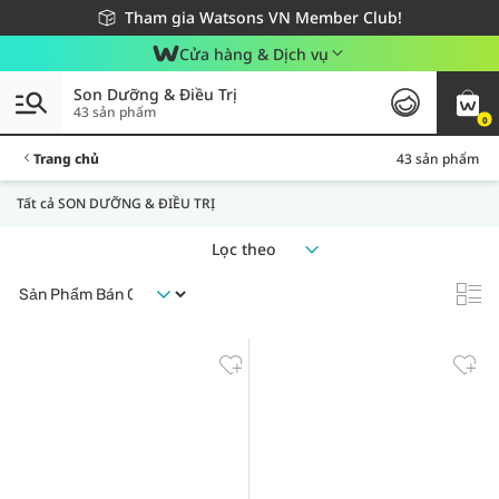
Giao hàng nhanh 24h - Áp dụng khu vực TP. Hồ Chí Minh
Miễn phí giao hàng cho đơn hàng từ 249,000Đ
Tham gia Watsons VN Member Club!
Cửa hàng & Dịch vụ
Son Dưỡng & Điều Trị
43 sản phẩm
0
Trang chủ
43 sản phẩm
Tất cả SON DƯỠNG & ĐIỀU TRỊ
Lọc theo