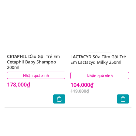
CETAPHIL
Dầu Gội Trẻ Em
LACTACYD
Sữa Tắm Gội Trẻ
Cetaphil Baby Shampoo
Em Lactacyd Milky 250ml
200ml
Nhận quà xinh
(4)
Nhận quà xinh
(0)
178,000₫
104,000₫
119,000₫