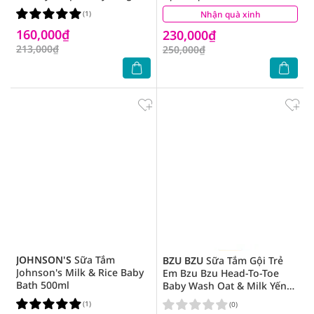
400ml
(1)
Nhận quà xinh
(4)
160,000₫
230,000₫
213,000₫
250,000₫
JOHNSON'S
Sữa Tắm
BZU BZU
Sữa Tắm Gội Trẻ
Johnson's Milk & Rice Baby
Em Bzu Bzu Head-To-Toe
Bath 500ml
Baby Wash Oat & Milk Yến
Mạch Sữa 200ml
(1)
(0)