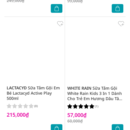
249,000₫
99,000₫
LACTACYD
Sữa Tắm Gội Em
WHITE RAIN
Sữa Tắm Gội
Bé Lactacyd Active Play
White Rain Kids 3 In 1 Dành
500ml
Cho Trẻ Em Hương Dâu Tây
Strawberry Splash 354ml
(0)
(1)
215,000₫
57,000₫
60,000₫