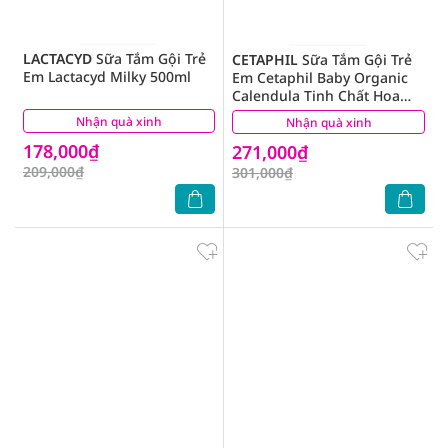
LACTACYD
Sữa Tắm Gội Trẻ
CETAPHIL
Sữa Tắm Gội Trẻ
Em Lactacyd Milky 500ml
Em Cetaphil Baby Organic
Calendula Tinh Chất Hoa
Cúc 400ml
Nhận quà xinh
(0)
Nhận quà xinh
(4)
178,000₫
271,000₫
209,000₫
301,000₫