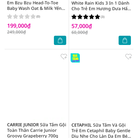
Em Bzu Bzu Head-To-Toe
White Rain Kids 3 In 1 Dành
Baby Wash Oat & Milk Yến
Cho Trẻ Em Hương Dưa Hấu
Mạch Sữa 600ml
Watermelon Wave 354ml
(0)
(3)
199,000₫
57,000₫
249,000₫
60,000₫
CARRIE JUNIOR
Sữa Tắm Gội
CETAPHIL
Sữa Tắm Và Gội
Toàn Thân Carrie Junior
Trẻ Em Cetaphil Baby Gentle
Groovy Grapeberry 700g
Dịu Nhẹ Cho Làn Da Em Bé