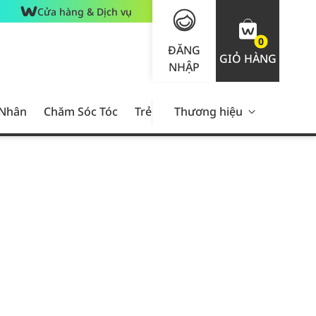
Cửa hàng & Dịch vụ
0
ĐĂNG
GIỎ HÀNG
NHẬP
 Nhân
Chăm Sóc Tóc
Trẻ Em
Thương hiệu
Nam Giới
Chăm Sóc 