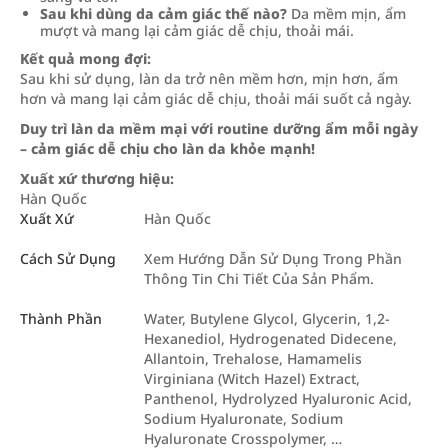
Sau khi dùng da cảm giác thế nào?
Da mềm mịn, ẩm
mượt và mang lại cảm giác dễ chịu, thoải mái.
Kết quả mong đợi:
Sau khi sử dụng, làn da trở nên mềm hơn, mịn hơn, ẩm
hơn và mang lại cảm giác dễ chịu, thoải mái suốt cả ngày.
Duy trì làn da mềm mại với routine dưỡng ẩm mỗi ngày
– cảm giác dễ chịu cho làn da khỏe mạnh!
Xuất xứ thương hiệu:
Hàn Quốc
Xuất Xứ
Hàn Quốc
Cách Sử Dụng
Xem Hướng Dẫn Sử Dụng Trong Phần
Thông Tin Chi Tiết Của Sản Phẩm.
Thành Phần
Water, Butylene Glycol, Glycerin, 1,2-
Hexanediol, Hydrogenated Didecene,
Allantoin, Trehalose, Hamamelis
Virginiana (Witch Hazel) Extract,
Panthenol, Hydrolyzed Hyaluronic Acid,
Sodium Hyaluronate, Sodium
Hyaluronate Crosspolymer, …