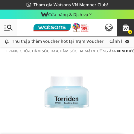
Giao hàng nhanh 24h - Áp dụng khu vực TP. Hồ Chí Minh
Miễn phí giao hàng cho đơn hàng từ 249,000Đ
Tham gia Watsons VN Member Club!
Cửa hàng & Dịch vụ
0
Thu thập thêm voucher hot tại Trạm Voucher
Thu thập thêm voucher hot tại Trạm Voucher
Cảnh báo An
TRANG CHỦ
/
CHĂM SÓC DA
/
CHĂM SÓC DA MẶT
/
DƯỠNG ẨM
/
KEM DƯỠ