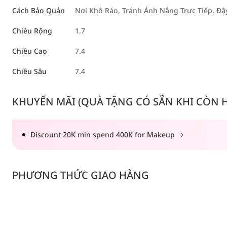
Cách Bảo Quản
Nơi Khô Ráo, Tránh Ánh Nắng Trực Tiếp. Đ
Chiều Rộng
1.7
Chiều Cao
7.4
Chiều Sâu
7.4
KHUYẾN MÃI (QUÀ TẶNG CÓ SẴN KHI CÒN HÀ
Discount 20K min spend 400K for Makeup
PHƯƠNG THỨC GIAO HÀNG