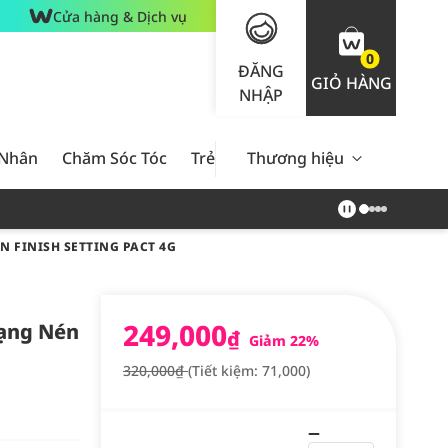
Cửa hàng & Dịch vụ
0
ĐĂNG
GIỎ HÀNG
NHẬP
 Nhân
Chăm Sóc Tóc
Trẻ Em
Thương hiệu
Nam Giới
Chăm Sóc 
 FINISH SETTING PACT 4G
249,000
Dạng Nén
₫
Giảm 22%
320,000₫
(Tiết kiệm: 71,000)