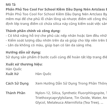
Mô Tả
Phấn Phủ Too Cool For School Kiềm Dầu Dạng Nén Artclass By
Phấn Phủ Too Cool For School Kiềm Dầu Dạng Nén Artclass By 
mềm mại để che phủ lỗ chân lông và nhược điểm với công thứ
định lớp trang điểm có chứa silica này cũng kiểm soát việc sả
Thành phần chính và công dụng:
- Có khả năng hỗ trợ che phủ các nếp nhăn hoặc làm đều nhữ
- Kiểm soát lượng dầu nhờn trên da và giúp cho lớp nền trên
- Lên da không có màu, giúp bạn có làn da sáng nhẹ.
Hướng dẫn sử dụng:
Sử dụng sản phẩm ở bước cuối cùng để hoàn tất lớp trang đi
Xuất xứ thương hiệu:
Hàn Quốc
Xuất Xứ
Hàn Quốc
Cách Sử Dụng
Xem Hướng Dẫn Sử Dụng Trong Phần Thông 
Thành Phần
Nylon-12, Silica, Synthetic Fluorphlogopite,
Triethoxycaprylylsilane, Tin Oxide, Water, A
Glycol, Melaleuca Alternifolia (Tea Tree), …