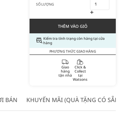
SỐ LƯỢNG
THÊM VÀO GIỎ
Kiểm tra tình trạng còn hàng tại cửa
hàng
PHƯƠNG THỨC GIAO HÀNG
Giao
Click &
hàng
Collect
tận nhà
tại
Watsons
I BÁN
KHUYẾN MÃI (QUÀ TẶNG CÓ SẴN KH