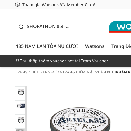
Tham gia Watsons VN Member Club!
Miễn phí giao hàng cho đơn hàng từ 249,000Đ
Giao hàng nhanh 24h - Áp dụng khu vực TP. Hồ Chí M
185 NĂM LAN TỎA NỤ
CƯỜI - GIẢM ĐẾN
SHOPATHON 8.8 -
50%
DEAL ĐỈNH
185 NĂM LAN TỎA NỤ CƯỜI
Watsons
Trang Đ
Thu thập thêm voucher hot tại Trạm Voucher
TRANG CHỦ
/
TRANG ĐIỂM
/
TRANG ĐIỂM MẶT
/
PHẤN PHỦ
/
PHẤN P