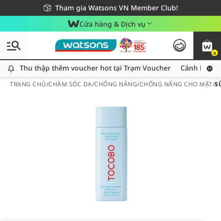
Giao hàng nhanh 24h - Áp dụng khu vực TP. Hồ Chí Minh
Miễn phí giao hàng cho đơn hàng từ 249,000Đ
Tham gia Watsons VN Member Club!
Cửa hàng & Dịch vụ
0
Thu thập thêm voucher hot tại Trạm Voucher
Thu thập thêm voucher hot tại Trạm Voucher
Cảnh báo An
TRANG CHỦ
/
CHĂM SÓC DA
/
CHỐNG NẮNG
/
CHỐNG NẮNG CHO MẶT
/
S