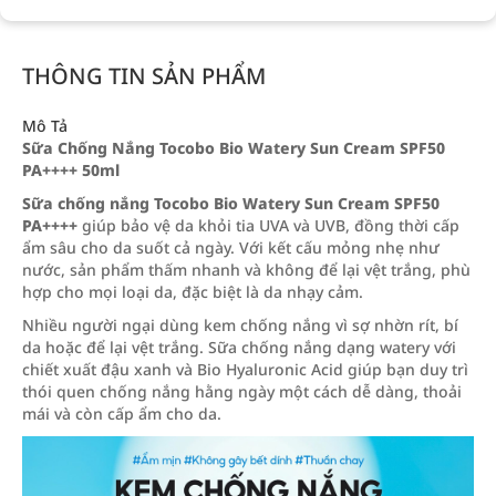
THÔNG TIN SẢN PHẨM
Mô Tả
Sữa Chống Nắng Tocobo Bio Watery Sun Cream SPF50
PA++++ 50ml
Sữa chống nắng Tocobo Bio Watery Sun Cream SPF50
PA++++
giúp bảo vệ da khỏi tia UVA và UVB, đồng thời cấp
ẩm sâu cho da suốt cả ngày. Với kết cấu mỏng nhẹ như
nước, sản phẩm thấm nhanh và không để lại vệt trắng, phù
hợp cho mọi loại da, đặc biệt là da nhạy cảm.
Nhiều người ngại dùng kem chống nắng vì sợ nhờn rít, bí
da hoặc để lại vệt trắng. Sữa chống nắng dạng watery với
chiết xuất đậu xanh và Bio Hyaluronic Acid giúp bạn duy trì
thói quen chống nắng hằng ngày một cách dễ dàng, thoải
mái và còn cấp ẩm cho da.