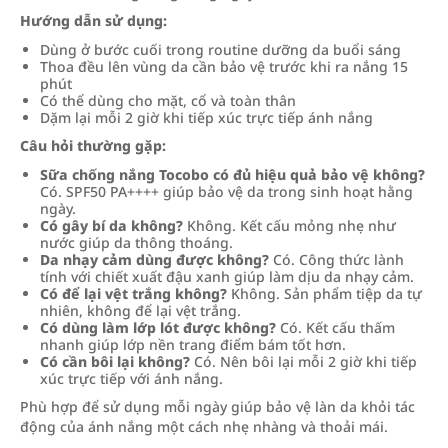
Hướng dẫn sử dụng:
Dùng ở bước cuối trong routine dưỡng da buổi sáng
Thoa đều lên vùng da cần bảo vệ trước khi ra nắng 15
phút
Có thể dùng cho mặt, cổ và toàn thân
Dặm lại mỗi 2 giờ khi tiếp xúc trực tiếp ánh nắng
Câu hỏi thường gặp:
Sữa chống nắng Tocobo có đủ hiệu quả bảo vệ không?
Có. SPF50 PA++++ giúp bảo vệ da trong sinh hoạt hằng
ngày.
Có gây bí da không?
Không. Kết cấu mỏng nhẹ như
nước giúp da thông thoáng.
Da nhạy cảm dùng được không?
Có. Công thức lành
tính với chiết xuất đậu xanh giúp làm dịu da nhạy cảm.
Có để lại vệt trắng không?
Không. Sản phẩm tiệp da tự
nhiên, không để lại vệt trắng.
Có dùng làm lớp lót được không?
Có. Kết cấu thấm
nhanh giúp lớp nền trang điểm bám tốt hơn.
Có cần bôi lại không?
Có. Nên bôi lại mỗi 2 giờ khi tiếp
xúc trực tiếp với ánh nắng.
Phù hợp để sử dụng mỗi ngày giúp bảo vệ làn da khỏi tác
động của ánh nắng một cách nhẹ nhàng và thoải mái.