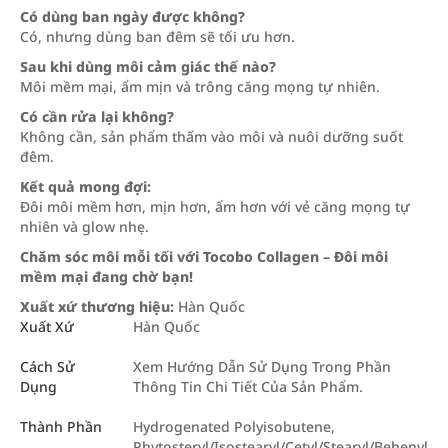
Có dùng ban ngày được không?
Có, nhưng dùng ban đêm sẽ tối ưu hơn.
Sau khi dùng môi cảm giác thế nào?
Môi mềm mại, ẩm mịn và trông căng mọng tự nhiên.
Có cần rửa lại không?
Không cần, sản phẩm thấm vào môi và nuôi dưỡng suốt
đêm.
Kết quả mong đợi:
Đôi môi mềm hơn, mịn hơn, ẩm hơn với vẻ căng mọng tự
nhiên và glow nhẹ.
Chăm sóc môi mỗi tối với Tocobo Collagen – Đôi môi
mềm mại đang chờ bạn!
Xuất xứ thương hiệu:
Hàn Quốc
Xuất Xứ
Hàn Quốc
Cách Sử
Xem Hướng Dẫn Sử Dụng Trong Phần
Dụng
Thông Tin Chi Tiết Của Sản Phẩm.
Thành Phần
Hydrogenated Polyisobutene,
Phytosteryl/Isostearyl/Cetyl/Stearyl/Behenyl