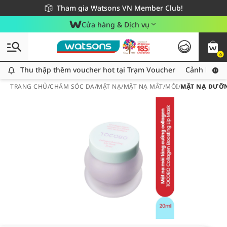
Giao hàng nhanh 24h - Áp dụng khu vực TP. Hồ Chí Minh
Miễn phí giao hàng cho đơn hàng từ 249,000Đ
Tham gia Watsons VN Member Club!
Cửa hàng & Dịch vụ
0
Thu thập thêm voucher hot tại Trạm Voucher
Thu thập thêm voucher hot tại Trạm Voucher
Cảnh báo An
TRANG CHỦ
/
CHĂM SÓC DA
/
MẶT NẠ
/
MẶT NẠ MẮT/MÔI
/
MẶT NẠ DƯỠN