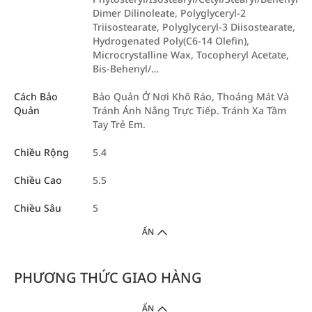
Dimer Dilinoleate, Polyglyceryl-2
Triisostearate, Polyglyceryl-3 Diisostearate,
Hydrogenated Poly(C6-14 Olefin),
Microcrystalline Wax, Tocopheryl Acetate,
Bis-Behenyl/…
Cách Bảo
Bảo Quản Ở Nơi Khô Ráo, Thoáng Mát Và
Quản
Tránh Ánh Nắng Trực Tiếp. Tránh Xa Tầm
Tay Trẻ Em.
Chiều Rộng
5.4
Chiều Cao
5.5
Chiều Sâu
5
ẨN
PHƯƠNG THỨC GIAO HÀNG
ẨN