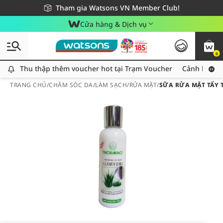
Giao hàng nhanh 24h - Áp dụng khu vực TP. Hồ Chí Minh
Miễn phí giao hàng cho đơn hàng từ 249,000Đ
Tham gia Watsons VN Member Club!
Cửa hàng & Dịch vụ
0
Thu thập thêm voucher hot tại Trạm Voucher
Thu thập thêm voucher hot tại Trạm Voucher
Cảnh báo An
TRANG CHỦ
/
CHĂM SÓC DA
/
LÀM SẠCH
/
RỬA MẶT
/
SỮA RỬA MẶT TẨY