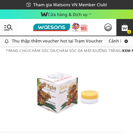
Giao hàng nhanh 24h - Áp dụng khu vực TP. Hồ Chí Minh
Miễn phí giao hàng cho đơn hàng từ 249,000Đ
Tham gia Watsons VN Member Club!
Cửa hàng & Dịch vụ
0
Thu thập thêm voucher hot tại Trạm Voucher
Thu thập thêm voucher hot tại Trạm Voucher
Cảnh báo An
TRANG CHỦ
/
CHĂM SÓC DA
/
CHĂM SÓC DA MẶT
/
DƯỠNG TRẮNG
/
KEM 