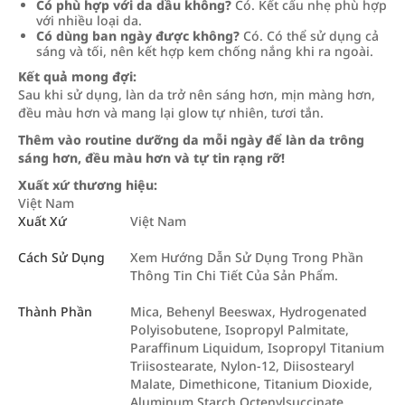
Có phù hợp với da dầu không?
Có. Kết cấu nhẹ phù hợp
với nhiều loại da.
Có dùng ban ngày được không?
Có. Có thể sử dụng cả
sáng và tối, nên kết hợp kem chống nắng khi ra ngoài.
Kết quả mong đợi:
Sau khi sử dụng, làn da trở nên sáng hơn, mịn màng hơn,
đều màu hơn và mang lại glow tự nhiên, tươi tắn.
Thêm vào routine dưỡng da mỗi ngày để làn da trông
sáng hơn, đều màu hơn và tự tin rạng rỡ!
Xuất xứ thương hiệu:
Việt Nam
Xuất Xứ
Việt Nam
Cách Sử Dụng
Xem Hướng Dẫn Sử Dụng Trong Phần
Thông Tin Chi Tiết Của Sản Phẩm.
Thành Phần
Mica, Behenyl Beeswax, Hydrogenated
Polyisobutene, Isopropyl Palmitate,
Paraffinum Liquidum, Isopropyl Titanium
Triisostearate, Nylon-12, Diisostearyl
Malate, Dimethicone, Titanium Dioxide,
Aluminum Starch Octenylsuccinate,