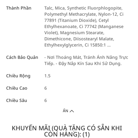
Thành Phần
Talc, Mica, Synthetic Fluorphlogopite,
Polymethyl Methacrylate, Nylon-12, Ci
77891 (Titanium Dioxide), Cetyl
Ethylhexanoate, Ci 77742 (Manganese
Violet), Magnesium Stearate,
Dimethicone, Diisostearyl Malate,
Ethylhexylglycerin, Ci 15850:1 …
Cách Bảo Quản
- Nơi Thoáng Mát, Tránh Ánh Nắng Trực
Tiếp. - Đậy Nắp Kín Sau Khi Sử Dụng.
Chiều Rộng
1.5
Chiều Cao
6
Chiều Sâu
6
ẨN
KHUYẾN MÃI (QUÀ TẶNG CÓ SẴN KHI
CÒN HÀNG): (1)