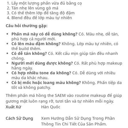
Lấy một lượng phấn vừa đủ bằng cọ
Tán nhẹ lên vùng gò má
Có thể thêm lớp để tăng độ đậm
Blend đều để lớp màu tự nhiên
Câu hỏi thường gặp:
Phấn má này có dễ dùng không?
Có. Màu nhẹ, dễ tán,
phù hợp cả người mới.
Có lên màu đậm không?
Không. Lớp màu tự nhiên, có
thể build thêm.
Có dễ tán không?
Có. Kết cấu mịn giúp tán đều nhanh
chóng.
Người mới dùng được không?
Có. Rất phù hợp makeup
hằng ngày.
Có hợp nhiều tone da không?
Có. Dễ dùng với nhiều
màu da khác nhau.
Có bị mốc hoặc loang màu không?
Không. Phấn tiệp da
tốt và không patchy.
Thêm phấn má hồng the SAEM vào routine makeup để giúp
gương mặt luôn rạng rỡ, tươi tắn và tự nhiên mỗi ngày.
Xuất Xứ
Hàn Quốc
Cách Sử Dụng
Xem Hướng Dẫn Sử Dụng Trong Phần
Thông Tin Chi Tiết Của Sản Phẩm.