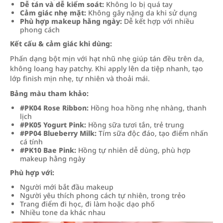
Dễ tán và dễ kiểm soát:
Không lo bị quá tay
Cảm giác nhẹ mặt:
Không gây nặng da khi sử dụng
Phù hợp makeup hằng ngày:
Dễ kết hợp với nhiều
phong cách
Kết cấu & cảm giác khi dùng:
Phấn dạng bột mịn với hạt nhũ nhẹ giúp tán đều trên da,
không loang hay patchy. Khi apply lên da tiệp nhanh, tạo
lớp finish mịn nhẹ, tự nhiên và thoải mái.
Bảng màu tham khảo:
#PK04 Rose Ribbon:
Hồng hoa hồng nhẹ nhàng, thanh
lịch
#PK05 Yogurt Pink:
Hồng sữa tươi tắn, trẻ trung
#PP04 Blueberry Milk:
Tím sữa độc đáo, tạo điểm nhấn
cá tính
#PK10 Bae Pink:
Hồng tự nhiên dễ dùng, phù hợp
makeup hằng ngày
Phù hợp với:
Người mới bắt đầu makeup
Người yêu thích phong cách tự nhiên, trong trẻo
Trang điểm đi học, đi làm hoặc dạo phố
Nhiều tone da khác nhau