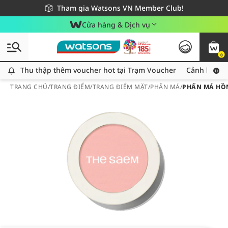
Giao hàng nhanh 24h - Áp dụng khu vực TP. Hồ Chí Minh
Miễn phí giao hàng cho đơn hàng từ 249,000Đ
Tham gia Watsons VN Member Club!
Cửa hàng & Dịch vụ
0
Thu thập thêm voucher hot tại Trạm Voucher
Thu thập thêm voucher hot tại Trạm Voucher
Cảnh báo An
TRANG CHỦ
/
TRANG ĐIỂM
/
TRANG ĐIỂM MẶT
/
PHẤN MÁ
/
PHẤN MÁ HỒN