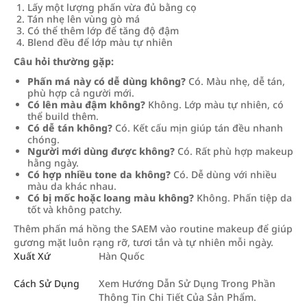
Lấy một lượng phấn vừa đủ bằng cọ
Tán nhẹ lên vùng gò má
Có thể thêm lớp để tăng độ đậm
Blend đều để lớp màu tự nhiên
Câu hỏi thường gặp:
Phấn má này có dễ dùng không?
Có. Màu nhẹ, dễ tán,
phù hợp cả người mới.
Có lên màu đậm không?
Không. Lớp màu tự nhiên, có
thể build thêm.
Có dễ tán không?
Có. Kết cấu mịn giúp tán đều nhanh
chóng.
Người mới dùng được không?
Có. Rất phù hợp makeup
hằng ngày.
Có hợp nhiều tone da không?
Có. Dễ dùng với nhiều
màu da khác nhau.
Có bị mốc hoặc loang màu không?
Không. Phấn tiệp da
tốt và không patchy.
Thêm phấn má hồng the SAEM vào routine makeup để giúp
gương mặt luôn rạng rỡ, tươi tắn và tự nhiên mỗi ngày.
Xuất Xứ
Hàn Quốc
Cách Sử Dụng
Xem Hướng Dẫn Sử Dụng Trong Phần
Thông Tin Chi Tiết Của Sản Phẩm.