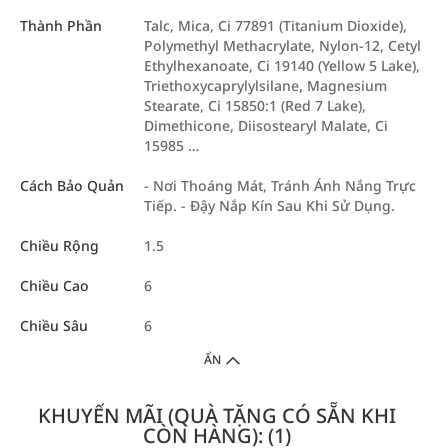
Thành Phần
Talc, Mica, Ci 77891 (Titanium Dioxide),
Polymethyl Methacrylate, Nylon-12, Cetyl
Ethylhexanoate, Ci 19140 (Yellow 5 Lake),
Triethoxycaprylylsilane, Magnesium
Stearate, Ci 15850:1 (Red 7 Lake),
Dimethicone, Diisostearyl Malate, Ci
15985 …
Cách Bảo Quản
- Nơi Thoáng Mát, Tránh Ánh Nắng Trực
Tiếp. - Đậy Nắp Kín Sau Khi Sử Dụng.
Chiều Rộng
1.5
Chiều Cao
6
Chiều Sâu
6
ẨN
KHUYẾN MÃI (QUÀ TẶNG CÓ SẴN KHI
CÒN HÀNG): (1)