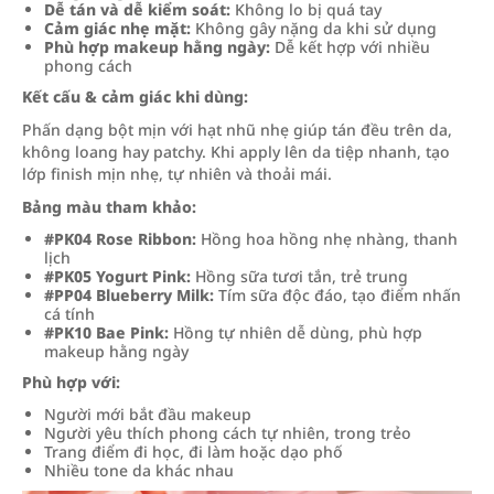
Dễ tán và dễ kiểm soát:
Không lo bị quá tay
Cảm giác nhẹ mặt:
Không gây nặng da khi sử dụng
Phù hợp makeup hằng ngày:
Dễ kết hợp với nhiều
phong cách
Kết cấu & cảm giác khi dùng:
Phấn dạng bột mịn với hạt nhũ nhẹ giúp tán đều trên da,
không loang hay patchy. Khi apply lên da tiệp nhanh, tạo
lớp finish mịn nhẹ, tự nhiên và thoải mái.
Bảng màu tham khảo:
#PK04 Rose Ribbon:
Hồng hoa hồng nhẹ nhàng, thanh
lịch
#PK05 Yogurt Pink:
Hồng sữa tươi tắn, trẻ trung
#PP04 Blueberry Milk:
Tím sữa độc đáo, tạo điểm nhấn
cá tính
#PK10 Bae Pink:
Hồng tự nhiên dễ dùng, phù hợp
makeup hằng ngày
Phù hợp với:
Người mới bắt đầu makeup
Người yêu thích phong cách tự nhiên, trong trẻo
Trang điểm đi học, đi làm hoặc dạo phố
Nhiều tone da khác nhau