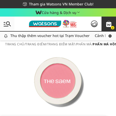
Giao hàng nhanh 24h - Áp dụng khu vực TP. Hồ Chí Minh
Miễn phí giao hàng cho đơn hàng từ 249,000Đ
Tham gia Watsons VN Member Club!
Cửa hàng & Dịch vụ
0
Thu thập thêm voucher hot tại Trạm Voucher
Thu thập thêm voucher hot tại Trạm Voucher
Cảnh báo An
TRANG CHỦ
/
TRANG ĐIỂM
/
TRANG ĐIỂM MẶT
/
PHẤN MÁ
/
PHẤN MÁ HỒN